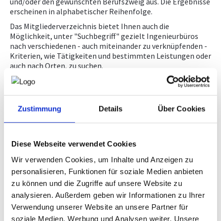
und/oder den gewünschten Berufszweig aus. Die Ergebnisse
erscheinen in alphabetischer Reihenfolge.
NEWS
Das Mitgliederverzeichnis bietet Ihnen auch die
Möglichkeit, unter "Suchbegriff" gezielt Ingenieurbüros
nach verschiedenen - auch miteinander zu verknüpfenden -
PRÜFING
Kriterien, wie Tätigkeiten und bestimmten Leistungen oder
auch nach Orten, zu suchen.
WETTBEWERBE
Anmerkung: die unten auszuwählenden übergeordneten
Berufszweige haben keinen abschließenden, sondern
nur demonstrativen Charakter. Es ist aufgrund der Fülle
KAMPAGNE
Zustimmung
Details
Über Cookies
an technischen und naturwissenschaftlichen
Ausbildungen nicht möglich, alle (rechtlich möglichen)
Fachgebiete der Ingenieurbüros, so, wie sie im
jeweiligen Gewerbewortlaut aufscheinen, taxativ
Diese Webseite verwendet Cookies
anzuführen. Der Gewerbewortlaut hat sich immer an der
individuellen Ausbildung zu orientieren und kann daher
Wir verwenden Cookies, um Inhalte und Anzeigen zu
unterschiedlich ausgestaltet sein.
personalisieren, Funktionen für soziale Medien anbieten
zu können und die Zugriffe auf unsere Website zu
Wichtig ist auch noch, dass die hier angezeigten Daten
automatisch vom Firmen A-Z der WKÖ übernommen
analysieren. Außerdem geben wir Informationen zu Ihrer
werden. Für die offengelegten Einträge ist das Mitglied
Verwendung unserer Website an unsere Partner für
daher selbst verantwortlich. Nähere Informationen zum
soziale Medien, Werbung und Analysen weiter. Unsere