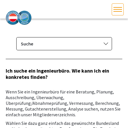
HOME
Bundesland auswählen
AKTUELLES/INGOO
Suche
Mitglieder­verzeichnis
DAS INGENIEURBÜRO
Suche
Ich suche ein Ingenieurbüro. Wie kann ich ein
INTERESSEN­VERTRETUNG
konkretes finden?
Eintragen/Ändern
MITGLIEDER­VERZEICHNIS
Wenn Sie ein Ingenieurbüro für eine Beratung, Planung,
Ausschreibung, Überwachung,
Überprüfung/Abnahmeprüfung, Vermessung, Berechnung,
SERVICE
Messung, Gutachtenerstellung, Analyse suchen, nutzen Sie
einfach unser Mitgliederverzeichnis.
KONTAKT
Wählen Sie dazu ganz einfach das gewünschte Bundesland