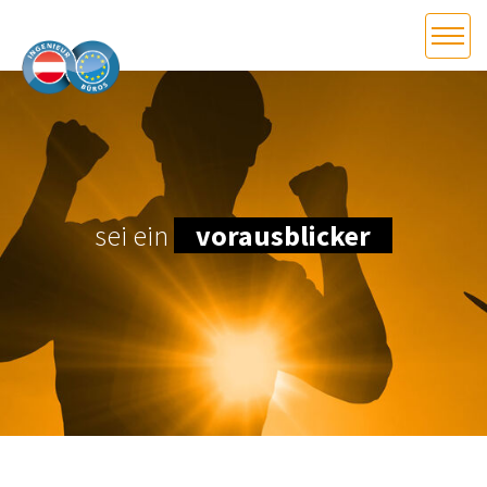
HOME
Bundesland auswählen
AKTUELLES/INGOO
DAS INGENIEURBÜRO
sei ein
vorausblicker
INTERESSEN­VERTRETUNG
MITGLIEDER­VERZEICHNIS
SERVICE
KONTAKT