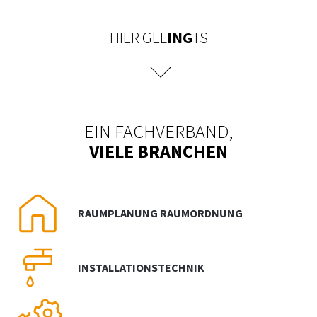
NEWS
HIER GEL
ING
TS
PRÜFING
WETTBEWERBE
EIN FACHVERBAND,
KAMPAGNE
VIELE BRANCHEN
RAUMPLANUNG RAUMORDNUNG
INSTALLATIONSTECHNIK