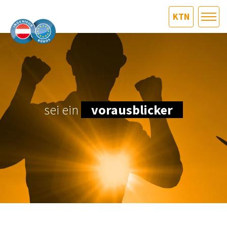
KTN
HOME
Bundesland auswählen
AKTUELLES/INGOO
DAS INGENIEURBÜRO
sei ein
vorausblicker
INTERESSEN­VERTRETUNG
MITGLIEDER­VERZEICHNIS
SERVICE
KONTAKT