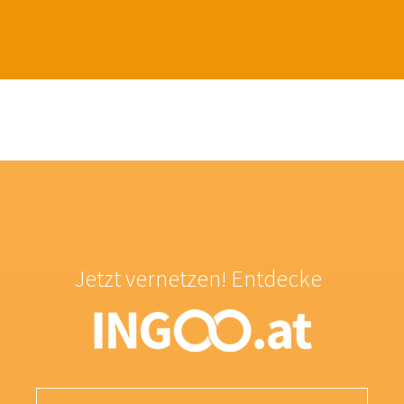
Rainer Gagstädter, Obmann des Fachverbandes
Ingenieurbüros
_____________________________________________________
Rückfragehinweis:
Bundeskammer der Ziviltechniker:innen | Arch+Ing
1040 Wien | Karlsgasse 9/2
T: 01 - 505 58 07
E:
office@arching.at
W:
www.arching.at
Jetzt vernetzen! Entdecke