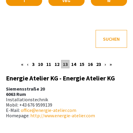
T
VBG
W
SUCHEN
«
‹
3
10
11
12
13
14
15
16
23
›
»
Energie Atelier KG - Energie Atelier KG
Siemensstraße 20
6063 Rum
Installationstechnik
Mobil: +43 676 9599139
E-Mail:
office@energie-atelier.com
Homepage:
http://www.energie-atelier.com