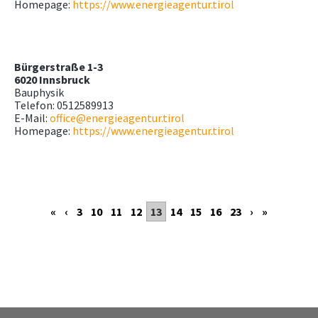
Homepage:
https://www.energieagentur.tirol
Bürgerstraße 1-3
6020 Innsbruck
Bauphysik
Telefon: 0512589913
E-Mail:
office@energieagentur.tirol
Homepage:
https://www.energieagentur.tirol
«
‹
3
10
11
12
13
14
15
16
23
›
»