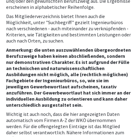
und/oder den gewünschten Berufszweig aus. Die Ergebnisse
erscheinen in alphabetischer Reihenfolge.
NEWS
Das Mitgliederverzeichnis bietet Ihnen auch die
Möglichkeit, unter "Suchbegriff" gezielt Ingenieurbüros
nach verschiedenen - auch miteinander zu verknüpfenden -
PRÜFING
Kriterien, wie Tätigkeiten und bestimmten Leistungen oder
auch nach Orten, zu suchen.
WETTBEWERBE
Anmerkung: die unten auszuwählenden übergeordneten
Berufszweige haben keinen abschließenden, sondern
nur demonstrativen Charakter. Es ist aufgrund der Fülle
KAMPAGNE
an technischen und naturwissenschaftlichen
Ausbildungen nicht möglich, alle (rechtlich möglichen)
Fachgebiete der Ingenieurbüros, so, wie sie im
jeweiligen Gewerbewortlaut aufscheinen, taxativ
anzuführen. Der Gewerbewortlaut hat sich immer an der
individuellen Ausbildung zu orientieren und kann daher
unterschiedlich ausgestaltet sein.
Wichtig ist auch noch, dass die hier angezeigten Daten
automatisch vom Firmen A-Z der WKÖ übernommen
werden. Für die offengelegten Einträge ist das Mitglied
daher selbst verantwortlich. Nähere Informationen zum