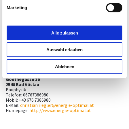
Marketing
ENERGIE-OPTIMAL e.U. - Ingenieurbüro
Goethegasse 16
2540 Bad Vöslau
Installationstechnik
Alle zulassen
Telefon: 06767386980
Mobil: +43 676 7386980
E-Mail:
christian.riegler@energie-optimal.at
Auswahl erlauben
Homepage:
http://www.energie-optimal.at
Ablehnen
Goethegasse 16
2540 Bad Vöslau
Bauphysik
Telefon: 06767386980
Mobil: +43 676 7386980
E-Mail:
christian.riegler@energie-optimal.at
Homepage:
http://www.energie-optimal.at