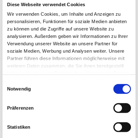
Diese Webseite verwendet Cookies
Wir verwenden Cookies, um Inhalte und Anzeigen zu
Energie Klagenfurt GmbH
personalisieren, Funktionen für soziale Medien anbieten
St. Veiter Straße 31
zu können und die Zugriffe auf unsere Website zu
9020 Klagenfurt am Wörthersee
analysieren. Außerdem geben wir Informationen zu Ihrer
Elektrotechnik
Verwendung unserer Website an unsere Partner für
Telefon: +43 463 521
E-Mail:
office@stw.at
soziale Medien, Werbung und Analysen weiter. Unsere
Homepage:
http://www.stw.at
Partner führen diese Informationen möglicherweise mit
weiteren Daten zusammen, die Sie ihnen bereitgestellt
haben oder die sie im Rahmen Ihrer Nutzung der Dienste
gesammelt haben.
Einwilligungsauswahl
Energie Steiermark Green Power GmbH
Notwendig
Leonhardgürtel 10
8010 Graz
Kulturtechnik und Wasserwirtschaft
Präferenzen
Telefon: +43(0)316 9000 0
E-Mail:
greenpower@e-steiermark.com
Homepage:
http://www.e-steiermark.com
Statistiken