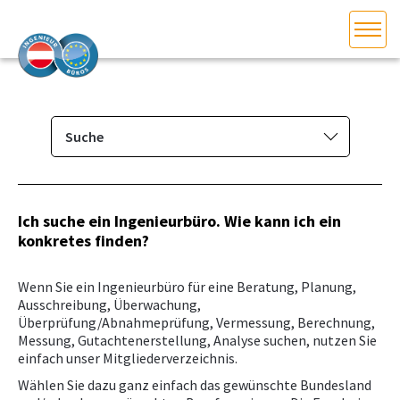
HOME
Bundesland auswählen
AKTUELLES/INGOO
Suche
Mitglieder­verzeichnis
DAS INGENIEURBÜRO
Suche
Ich suche ein Ingenieurbüro. Wie kann ich ein
INTERESSEN­VERTRETUNG
konkretes finden?
Eintragen/Ändern
MITGLIEDER­VERZEICHNIS
Wenn Sie ein Ingenieurbüro für eine Beratung, Planung,
Ausschreibung, Überwachung,
Überprüfung/Abnahmeprüfung, Vermessung, Berechnung,
SERVICE
Messung, Gutachtenerstellung, Analyse suchen, nutzen Sie
einfach unser Mitgliederverzeichnis.
KONTAKT
Wählen Sie dazu ganz einfach das gewünschte Bundesland