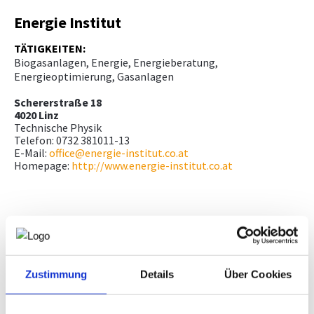
Energie Institut
TÄTIGKEITEN:
Biogasanlagen, Energie, Energieberatung,
Energieoptimierung, Gasanlagen
Schererstraße 18
4020 Linz
Technische Physik
Telefon: 0732 381011-13
E-Mail:
office@energie-institut.co.at
Homepage:
http://www.energie-institut.co.at
Schererstraße 18
4020 Linz
Maschinenbau
Telefon: 0732 381011-13
Zustimmung
Details
Über Cookies
E-Mail:
office@energie-institut.co.at
Homepage:
http://www.energie-institut.co.at