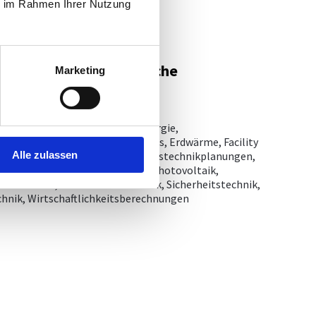
ie im Rahmen Ihrer Nutzung
GmbH - Gebäudetechnische
Marketing
tallationstechnik, Alternativenergie,
Elektroplanung, Energieausweis, Erdwärme, Facility
Alle zulassen
, Grundwasserförderanlagen, Haustechnikplanungen,
nik, Oberflächenentwässerung, Photovoltaik,
tromtechnik, Schwimmbadtechnik, Sicherheitstechnik,
chnik, Wirtschaftlichkeitsberechnungen