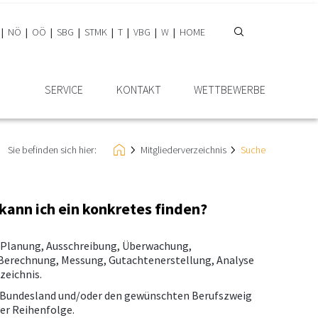
NÖ
OÖ
SBG
STMK
T
VBG
W
HOME
SERVICE
KONTAKT
WETTBEWERBE
Sie befinden sich hier:
Mitglieder­verzeichnis
Suche
 kann ich ein konkretes finden?
, Planung, Ausschreibung, Überwachung,
erechnung, Messung, Gutachtenerstellung, Analyse
zeichnis.
e Bundesland und/oder den gewünschten Berufszweig
her Reihenfolge.