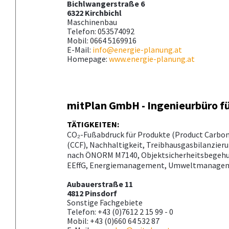
Bichlwangerstraße 6
6322 Kirchbichl
Maschinenbau
Telefon: 053574092
Mobil: 0664 5169916
E-Mail:
info@energie-planung.at
Homepage:
www.energie-planung.at
mitPlan GmbH - Ingenieurbüro f
TÄTIGKEITEN:
CO₂-Fußabdruck für Produkte (Product Carbo
(CCF), Nachhaltigkeit, Treibhausgasbilanzier
nach ÖNORM M7140, Objektsicherheitsbegehu
EEffG, Energiemanagement, Umweltmanageme
Aubauerstraße 11
4812 Pinsdorf
Sonstige Fachgebiete
Telefon: +43 (0)7612 2 15 99 - 0
Mobil: +43 (0)660 64 532 87