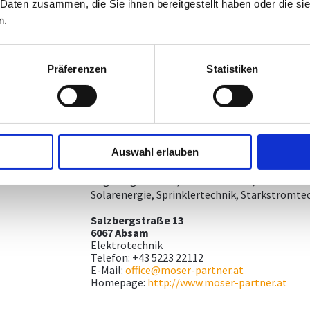
 Daten zusammen, die Sie ihnen bereitgestellt haben oder die s
Homepage:
https://mm-energysystems.at
n.
Moser & Partner Ingenieurbüro 
Präferenzen
Statistiken
Gesamtlösungen
TÄTIGKEITEN:
Entwässerungen, Energie, Energieausweis, Ins
Beleuchtungskonzepte, Brandschutzkonzepte, 
Auswahl erlauben
Management, Fördertechnik, Gebäudetechnik
Kältetechnik, Lüftungstechnik, Netzwerktech
Regelungstechnik, Sanitärtechnik, Schwachs
Solarenergie, Sprinklertechnik, Starkstromte
Salzbergstraße 13
6067 Absam
Elektrotechnik
Telefon: +43 5223 22112
E-Mail:
office@moser-partner.at
Homepage:
http://www.moser-partner.at