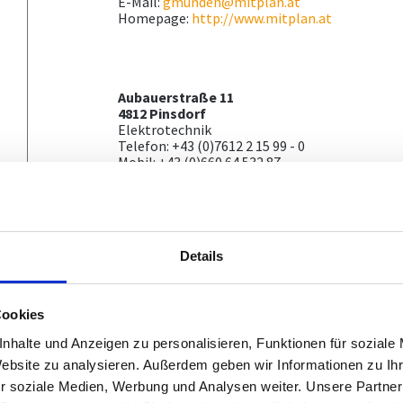
E-Mail:
gmunden@mitplan.at
Homepage:
http://www.mitplan.at
Aubauerstraße 11
4812 Pinsdorf
Elektrotechnik
Telefon: +43 (0)7612 2 15 99 - 0
Mobil: +43 (0)660 64 532 87
E-Mail:
gmunden@mitplan.at
Homepage:
http://www.mitplan.at
Details
MM Energy Systems e.U. - Ingeni
Energietechnik
Cookies
Kulm 22
nhalte und Anzeigen zu personalisieren, Funktionen für soziale
4203 Altenberg bei Linz
Installationstechnik
Website zu analysieren. Außerdem geben wir Informationen zu I
Mobil: +43 664 402 1335
r soziale Medien, Werbung und Analysen weiter. Unsere Partner
E-Mail:
office@mm-energysystems.at