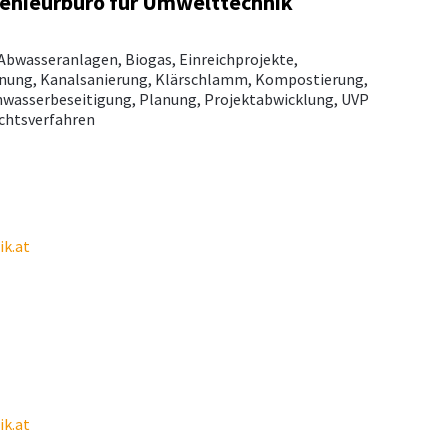
genieurbüro für Umwelttechnik
Abwasseranlagen, Biogas, Einreichprojekte,
rdnung, Kanalsanierung, Klärschlamm, Kompostierung,
enwasserbeseitigung, Planung, Projektabwicklung, UVP
echtsverfahren
ik.at
ik.at