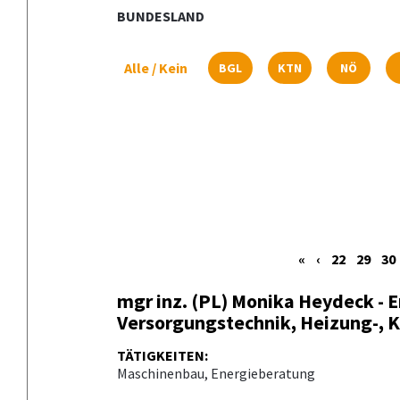
BUNDESLAND
Alle
/
Kein
BGL
KTN
NÖ
«
‹
22
29
30
mgr inz. (PL) Monika Heydeck - 
Versorgungstechnik, Heizung-, K
TÄTIGKEITEN:
Maschinenbau, Energieberatung