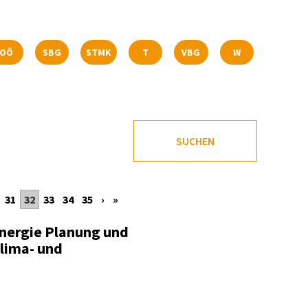
OÖ
SBG
STMK
T
VBG
W
SUCHEN
31
32
33
34
35
›
»
Energie Planung und
lima- und