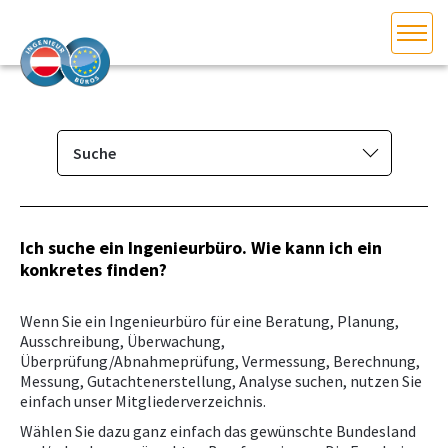
HOME
Bundesland auswählen
AKTUELLES/INGOO
Suche
Mitglieder­verzeichnis
DAS INGENIEURBÜRO
Suche
Ich suche ein Ingenieurbüro. Wie kann ich ein
INTERESSEN­VERTRETUNG
konkretes finden?
Eintragen/Ändern
MITGLIEDER­VERZEICHNIS
Wenn Sie ein Ingenieurbüro für eine Beratung, Planung,
Ausschreibung, Überwachung,
Überprüfung/Abnahmeprüfung, Vermessung, Berechnung,
SERVICE
Messung, Gutachtenerstellung, Analyse suchen, nutzen Sie
einfach unser Mitgliederverzeichnis.
KONTAKT
Wählen Sie dazu ganz einfach das gewünschte Bundesland