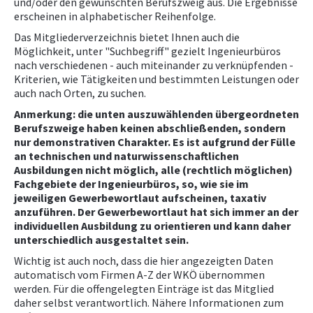
und/oder den gewünschten Berufszweig aus. Die Ergebnisse
erscheinen in alphabetischer Reihenfolge.
NEWS
Das Mitgliederverzeichnis bietet Ihnen auch die
Möglichkeit, unter "Suchbegriff" gezielt Ingenieurbüros
nach verschiedenen - auch miteinander zu verknüpfenden -
PRÜFING
Kriterien, wie Tätigkeiten und bestimmten Leistungen oder
auch nach Orten, zu suchen.
WETTBEWERBE
Anmerkung: die unten auszuwählenden übergeordneten
Berufszweige haben keinen abschließenden, sondern
nur demonstrativen Charakter. Es ist aufgrund der Fülle
KAMPAGNE
an technischen und naturwissenschaftlichen
Ausbildungen nicht möglich, alle (rechtlich möglichen)
Fachgebiete der Ingenieurbüros, so, wie sie im
jeweiligen Gewerbewortlaut aufscheinen, taxativ
anzuführen. Der Gewerbewortlaut hat sich immer an der
individuellen Ausbildung zu orientieren und kann daher
unterschiedlich ausgestaltet sein.
Wichtig ist auch noch, dass die hier angezeigten Daten
automatisch vom Firmen A-Z der WKÖ übernommen
werden. Für die offengelegten Einträge ist das Mitglied
daher selbst verantwortlich. Nähere Informationen zum