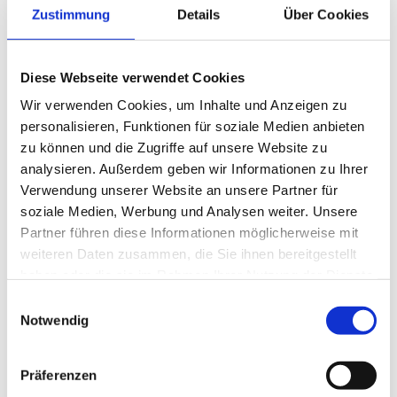
Kolpingstraße 1-7/C/1
Zustimmung
Details
Über Cookies
1230 Wien
Maschinenbau
E-Mail:
office@tb-holzinger.at
Diese Webseite verwendet Cookies
Wir verwenden Cookies, um Inhalte und Anzeigen zu
personalisieren, Funktionen für soziale Medien anbieten
TB Energie e.U. - TB-Energie - Technisches
zu können und die Zugriffe auf unsere Website zu
Büro für Technische Physik
analysieren. Außerdem geben wir Informationen zu Ihrer
Klosterstraße 29
Verwendung unserer Website an unsere Partner für
3011 Tullnerbach
soziale Medien, Werbung und Analysen weiter. Unsere
Technische Physik
Partner führen diese Informationen möglicherweise mit
Mobil: +43(0)664 28 22 22 6
E-Mail:
hannes.horacek@tb-energie.at
weiteren Daten zusammen, die Sie ihnen bereitgestellt
Homepage:
http://www.tb-energie.at/
haben oder die sie im Rahmen Ihrer Nutzung der Dienste
gesammelt haben.
Einwilligungsauswahl
Notwendig
TB Energietechnik GmbH
Präferenzen
TÄTIGKEITEN: