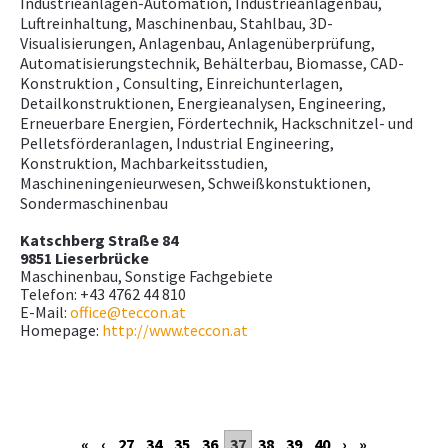
Industrieanlagen-Automation, Industrieanlagenbau,
Luftreinhaltung, Maschinenbau, Stahlbau, 3D-
Visualisierungen, Anlagenbau, Anlagenüberprüfung,
Automatisierungstechnik, Behälterbau, Biomasse, CAD-
Konstruktion , Consulting, Einreichunterlagen,
Detailkonstruktionen, Energieanalysen, Engineering,
Erneuerbare Energien, Fördertechnik, Hackschnitzel- und
Pelletsförderanlagen, Industrial Engineering,
Konstruktion, Machbarkeitsstudien,
Maschineningenieurwesen, Schweißkonstuktionen,
Sondermaschinenbau
Katschberg Straße 84
9851 Lieserbrücke
Maschinenbau, Sonstige Fachgebiete
Telefon: +43 4762 44 810
E-Mail:
office@teccon.at
Homepage:
http://www.teccon.at
«
‹
27
34
35
36
37
38
39
40
›
»