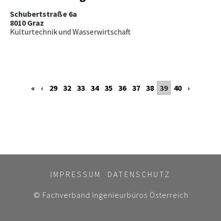
Schubertstraße 6a
8010 Graz
Kulturtechnik und Wasserwirtschaft
«
‹
29
32
33
34
35
36
37
38
39
40
›
IMPRESSUM
DATENSCHUTZ
© Fachverband Ingenieurbüros Österreich