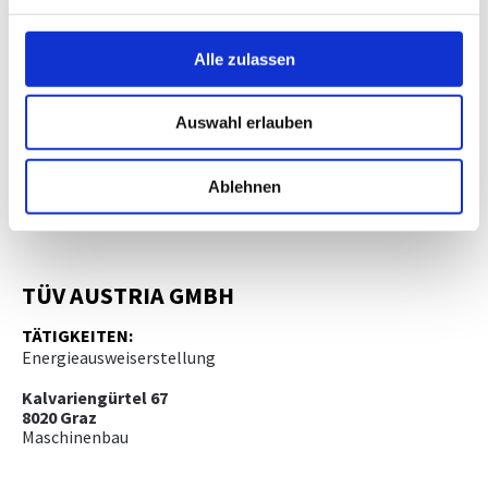
Mannswörther Straße 28
2320 Mannswörth
Alle zulassen
Elektrotechnik
Auswahl erlauben
TÜV AUSTRIA Platz 1
2345 Brunn am Gebirge
Ablehnen
Technischer Umweltschutz
TÜV AUSTRIA GMBH
TÄTIGKEITEN:
Energieausweiserstellung
Kalvariengürtel 67
8020 Graz
Maschinenbau