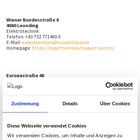
Wiener Bundesstraße 8
4060 Leonding
Elektrotechnik
Telefon: +43 732 771460 0
E-Mail:
expertservices@tuvaustria.com
Homepage:
https://expertservices.tuvaustria.com/
Europastraße 46
4600 Wels
Installationstechnik
Telefon: +43 732 771460 0
E-Mail:
expertservices@tuvaustria.com
Homepage:
https://expertservices.tuvaustria.com/
Zustimmung
Details
Über Cookies
Diese Webseite verwendet Cookies
Europastraße 46
Wir verwenden Cookies, um Inhalte und Anzeigen zu
4600 Wels