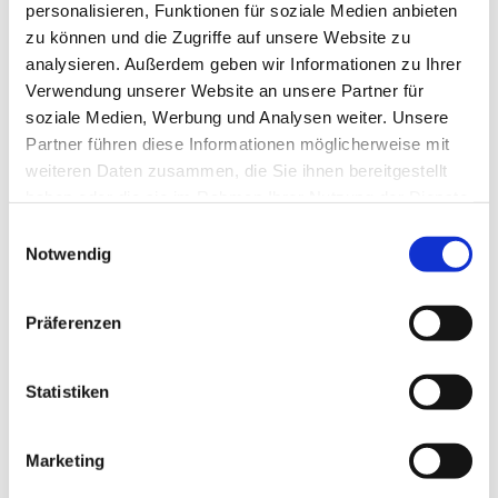
Mess-, Steuer- und Regeltechnik, Physikalische
personalisieren, Funktionen für soziale Medien anbieten
Messtechnik
zu können und die Zugriffe auf unsere Website zu
Telefon: +43 732 771460 0
analysieren. Außerdem geben wir Informationen zu Ihrer
E-Mail:
expertservices@tuvaustria.com
Homepage:
https://expertservices.tuvaustria.com/
Verwendung unserer Website an unsere Partner für
soziale Medien, Werbung und Analysen weiter. Unsere
Partner führen diese Informationen möglicherweise mit
weiteren Daten zusammen, die Sie ihnen bereitgestellt
TÜV AUSTRIA GMBH
haben oder die sie im Rahmen Ihrer Nutzung der Dienste
gesammelt haben.
TÄTIGKEITEN:
Einwilligungsauswahl
§ 134 Überprüfungen gem. WRG 1959, Akustik,
Notwendig
Energieaudits nach EEffG, Emissionsmessungen von
Luftschadstoffen, Olfaktometrie, Verifizierungsstelle für
EZG, VOC-Anlagenverordnung, IPPC-Anlagen,
Präferenzen
Trinkwasserhygiene
TÜV AUSTRIA Platz 1
Statistiken
2345 Brunn am Gebirge
Maschinenbau
Marketing