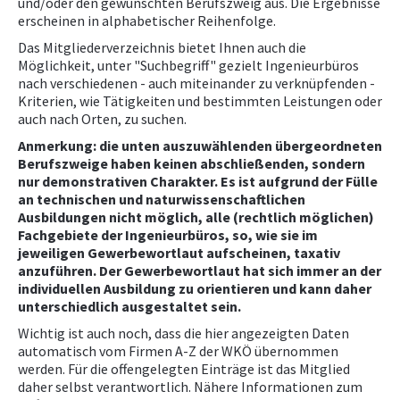
und/oder den gewünschten Berufszweig aus. Die Ergebnisse
erscheinen in alphabetischer Reihenfolge.
NEWS
Das Mitgliederverzeichnis bietet Ihnen auch die
Möglichkeit, unter "Suchbegriff" gezielt Ingenieurbüros
nach verschiedenen - auch miteinander zu verknüpfenden -
PRÜFING
Kriterien, wie Tätigkeiten und bestimmten Leistungen oder
auch nach Orten, zu suchen.
WETTBEWERBE
Anmerkung: die unten auszuwählenden übergeordneten
Berufszweige haben keinen abschließenden, sondern
nur demonstrativen Charakter. Es ist aufgrund der Fülle
KAMPAGNE
an technischen und naturwissenschaftlichen
Ausbildungen nicht möglich, alle (rechtlich möglichen)
Fachgebiete der Ingenieurbüros, so, wie sie im
jeweiligen Gewerbewortlaut aufscheinen, taxativ
anzuführen. Der Gewerbewortlaut hat sich immer an der
individuellen Ausbildung zu orientieren und kann daher
unterschiedlich ausgestaltet sein.
Wichtig ist auch noch, dass die hier angezeigten Daten
automatisch vom Firmen A-Z der WKÖ übernommen
werden. Für die offengelegten Einträge ist das Mitglied
daher selbst verantwortlich. Nähere Informationen zum