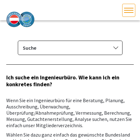
HOME
Bundesland auswählen
AKTUELLES/INGOO
Suche
Mitglieder­verzeichnis
DAS INGENIEURBÜRO
Suche
Ich suche ein Ingenieurbüro. Wie kann ich ein
INTERESSEN­VERTRETUNG
konkretes finden?
Eintragen/Ändern
MITGLIEDER­VERZEICHNIS
Wenn Sie ein Ingenieurbüro für eine Beratung, Planung,
Ausschreibung, Überwachung,
Überprüfung/Abnahmeprüfung, Vermessung, Berechnung,
SERVICE
Messung, Gutachtenerstellung, Analyse suchen, nutzen Sie
einfach unser Mitgliederverzeichnis.
KONTAKT
Wählen Sie dazu ganz einfach das gewünschte Bundesland