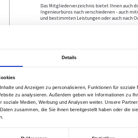
Das Mitgliederverzeichnis bietet Ihnen auch di
Ingenieurbüros nach verschiedenen - auch mite
und bestimmten Leistungen oder auch nach Or
Anmerkung: die unten auszuwählenden übe
abschließenden, sondern nur demonstrativen
technischen und naturwissenschaftlichen Au
möglichen) Fachgebiete der Ingenieurbüros
aufscheinen, taxativ anzuführen. Der Gewer
Details
Ausbildung zu orientieren und kann daher u
Wichtig ist auch noch, dass die hier angezei
übernommen werden. Für die offengelegten Eint
Cookies
Nähere Informationen zum Haftungsausschluss 
nhalte und Anzeigen zu personalisieren, Funktionen für soziale
SUCHBEGRIFF
Website zu analysieren. Außerdem geben wir Informationen zu I
r soziale Medien, Werbung und Analysen weiter. Unsere Partner
 Daten zusammen, die Sie ihnen bereitgestellt haben oder die s
n.
BERUFSZWEIG