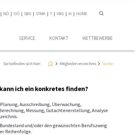
NÖ
OÖ
SBG
STMK
T
VBG
W
HOME
SERVICE
KONTAKT
WETTBEWERBE
Sie befinden sich hier:
Mitglieder­verzeichnis
Suche
 kann ich ein konkretes finden?
, Planung, Ausschreibung, Überwachung,
erechnung, Messung, Gutachtenerstellung, Analyse
zeichnis.
e Bundesland und/oder den gewünschten Berufszweig
her Reihenfolge.