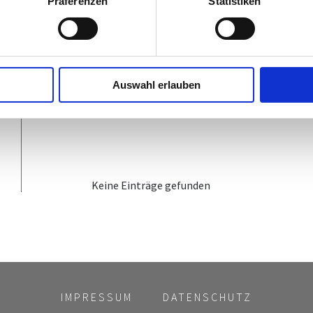
Präferenzen
Statistiken
BUNDESLAND
Alle
/
Kein
BGL
KTN
NÖ
Auswahl erlauben
Keine Einträge gefunden
IMPRESSUM
DATENSCHUTZ