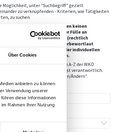
e Möglichkeit, unter "Suchbegriff" gezielt
inander zu verknüpfenden - Kriterien, wie Tätigkeiten
ten, zu suchen.
rgeordneten Berufszweige haben keinen
 Charakter. Es ist aufgrund der Fülle an
sbildungen nicht möglich, alle (rechtlich
, so, wie sie im jeweiligen Gewerbewortlaut
bewortlaut hat sich immer an der individuellen
Über Cookies
nterschiedlich ausgestaltet sein.
gten Daten automatisch vom Firmen A-Z der WKÖ
räge ist das Mitglied daher selbst verantwortlich.
finden Sie links unter "Eintragen/Ändern".
 Medien anbieten zu können
hrer Verwendung unserer
 führen diese Informationen
ie im Rahmen Ihrer Nutzung
TÄTIGKEIT