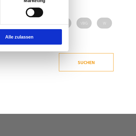
Marketing
OÖ
SBG
STMK
T
VBG
W
Alle zulassen
SUCHEN