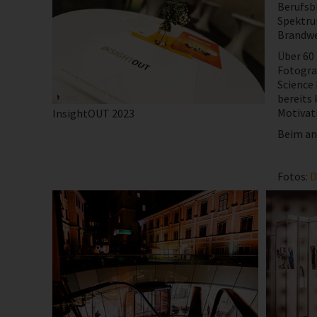
Berufsbi
Spektru
Brandwe
Über 60
Fotogra
Science 
bereits 
Motivati
InsightOUT 2023
Beim ans
Fotos:
D