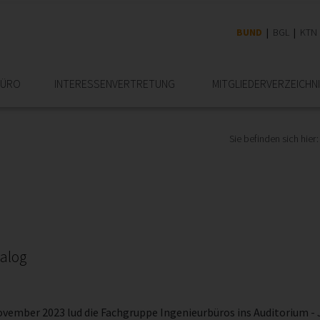
BUND
BGL
KTN
BÜRO
INTERESSEN­VERTRETUNG
MITGLIEDER­VERZEICHN
Sie befinden sich hier:
nalog
ovember 2023 lud die Fachgruppe Ingenieurbüros ins Auditorium - 