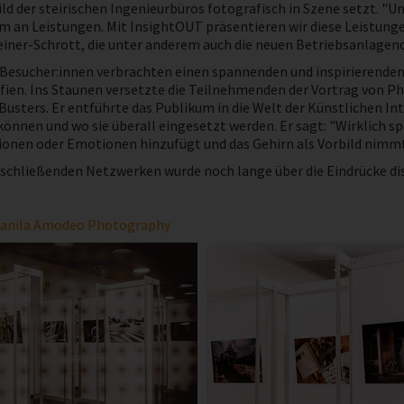
ld der steirischen Ingenieurbüros fotografisch in Szene setzt. "U
m an Leistungen. Mit InsightOUT präsentieren wir diese Leistunge
iner-Schrott, die unter anderem auch die neuen Betriebsanlagenc
 Besucher:innen verbrachten einen spannenden und inspirierende
fien. Ins Staunen versetzte die Teilnehmenden der Vortrag von P
Busters. Er entführte das Publikum in die Welt der Künstlichen In
können und wo sie überall eingesetzt werden. Er sagt: "Wirklich s
onen oder Emotionen hinzufügt und das Gehirn als Vorbild nimmt -
chließenden Netzwerken wurde noch lange über die Eindrücke disku
anila Amodeo Photography