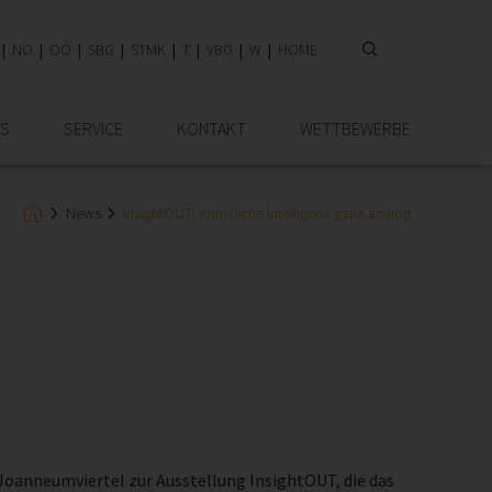
NÖ
OÖ
SBG
STMK
T
VBG
W
HOME
IS
SERVICE
KONTAKT
WETTBEWERBE
News
InsightOUT: Künstliche Intelligenz ganz analog
Joanneumviertel zur Ausstellung InsightOUT, die das