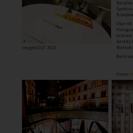
Berufsbi
Spektru
Brandwe
Über 60
Fotogra
Science 
bereits 
Motivati
InsightOUT 2023
Beim ans
Fotos:
D