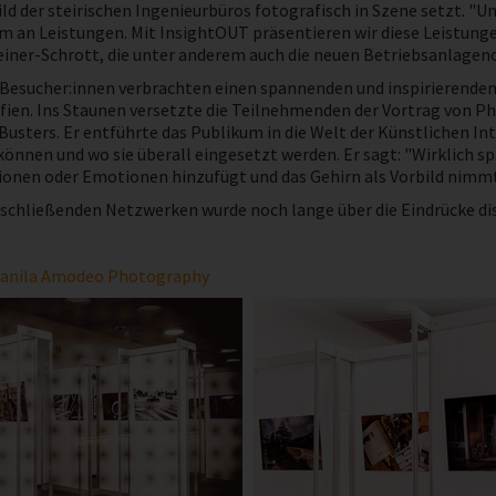
ld der steirischen Ingenieurbüros fotografisch in Szene setzt. "U
m an Leistungen. Mit InsightOUT präsentieren wir diese Leistunge
iner-Schrott, die unter anderem auch die neuen Betriebsanlagenc
 Besucher:innen verbrachten einen spannenden und inspirierende
fien. Ins Staunen versetzte die Teilnehmenden der Vortrag von P
Busters. Er entführte das Publikum in die Welt der Künstlichen In
können und wo sie überall eingesetzt werden. Er sagt: "Wirklich s
onen oder Emotionen hinzufügt und das Gehirn als Vorbild nimmt -
chließenden Netzwerken wurde noch lange über die Eindrücke disku
anila Amodeo Photography