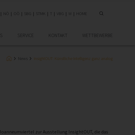
NÖ
OÖ
SBG
STMK
T
VBG
W
HOME
IS
SERVICE
KONTAKT
WETTBEWERBE
News
InsightOUT: Künstliche Intelligenz ganz analog
Joanneumviertel zur Ausstellung InsightOUT, die das