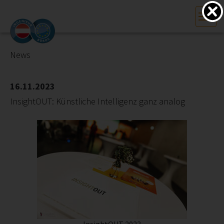
HOME
Bundesland auswählen
News
AKTUELLES/INGOO
16.11.2023
InsightOUT: Künstliche Intelligenz ganz analog
DAS INGENIEURBÜRO
INTERESSEN­VERTRETUNG
MITGLIEDER­VERZEICHNIS
SERVICE
KONTAKT