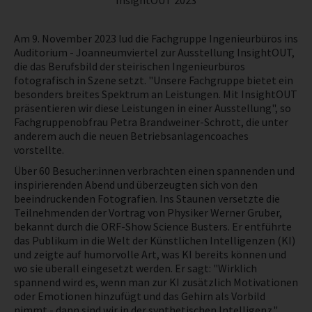
InsightOUT 2023
NEWS
Am 9. November 2023 lud die Fachgruppe Ingenieurbüros ins
Auditorium - Joanneumviertel zur Ausstellung InsightOUT,
PRÜFING
die das Berufsbild der steirischen Ingenieurbüros
fotografisch in Szene setzt. "Unsere Fachgruppe bietet ein
besonders breites Spektrum an Leistungen. Mit InsightOUT
WETTBEWERBE
präsentieren wir diese Leistungen in einer Ausstellung", so
Fachgruppenobfrau Petra Brandweiner-Schrott, die unter
anderem auch die neuen Betriebsanlagencoaches
KAMPAGNE
vorstellte.
Über 60 Besucher:innen verbrachten einen spannenden und
inspirierenden Abend und überzeugten sich von den
beeindruckenden Fotografien. Ins Staunen versetzte die
Teilnehmenden der Vortrag von Physiker Werner Gruber,
bekannt durch die ORF-Show Science Busters. Er entführte
das Publikum in die Welt der Künstlichen Intelligenzen (KI)
und zeigte auf humorvolle Art, was KI bereits können und
wo sie überall eingesetzt werden. Er sagt: "Wirklich
spannend wird es, wenn man zur KI zusätzlich Motivationen
oder Emotionen hinzufügt und das Gehirn als Vorbild
nimmt - dann sind wir in der synthetischen Intelligenz."