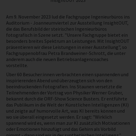
InsightOUT 2023
NEWS
Am 9. November 2023 lud die Fachgruppe Ingenieurbüros ins
Auditorium - Joanneumviertel zur Ausstellung InsightOUT,
PRÜFING
die das Berufsbild der steirischen Ingenieurbüros
fotografisch in Szene setzt. "Unsere Fachgruppe bietet ein
besonders breites Spektrum an Leistungen. Mit InsightOUT
WETTBEWERBE
präsentieren wir diese Leistungen in einer Ausstellung", so
Fachgruppenobfrau Petra Brandweiner-Schrott, die unter
anderem auch die neuen Betriebsanlagencoaches
KAMPAGNE
vorstellte.
Über 60 Besucher:innen verbrachten einen spannenden und
inspirierenden Abend und überzeugten sich von den
beeindruckenden Fotografien. Ins Staunen versetzte die
Teilnehmenden der Vortrag von Physiker Werner Gruber,
bekannt durch die ORF-Show Science Busters. Er entführte
das Publikum in die Welt der Künstlichen Intelligenzen (KI)
und zeigte auf humorvolle Art, was KI bereits können und
wo sie überall eingesetzt werden. Er sagt: "Wirklich
spannend wird es, wenn man zur KI zusätzlich Motivationen
oder Emotionen hinzufügt und das Gehirn als Vorbild
nimmt - dann sind wir in der synthetischen Intelligenz."