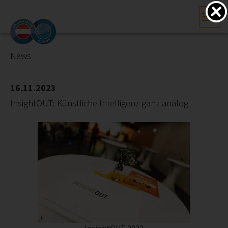
HOME
Bundesland auswählen
News
AKTUELLES/INGOO
16.11.2023
InsightOUT: Künstliche Intelligenz ganz analog
DAS INGENIEURBÜRO
INTERESSEN­VERTRETUNG
MITGLIEDER­VERZEICHNIS
SERVICE
KONTAKT