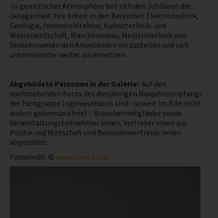
In gemütlicher Atmosphäre bot sich den Jubilaren die
Gelegenheit ihre Arbeit in den Bereichen Elektrotechnik,
NEWS
Geologie, Innenarchitektur, Kulturtechnik- und
Wasserwirtschaft, Maschinenbau, Medizintechnik und
Verkehrswesen den Anwesenden vorzustellen und sich
PRÜFING
untereinander weiter zu vernetzen.
WETTBEWERBE
Abgebildete Personen in der Galerie:
Auf den
nachstehenden Fotos des diesjährigen Neujahrsempfangs
KAMPAGNE
der Fachgruppe Ingenieurbüros sind - soweit im Bild nicht
anders gekennzeichnet - Branchenmitglieder sowie
Veranstaltungsteilnehmer:innen, Vertreter:innen aus
Politik und Wirtschaft und Behördenvertreter:innen
abgebildet.
Fotocredit: ©
www.lunatico.at