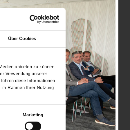
itglieder und bedankte sich für den großartigen
 In gemütlicher Atmosphäre bot sich den Jubilaren die
aft, Maschinenbau, Medizintechnik und
Ingenieurbüros sind - soweit im Bild nicht anders
Über Cookies
t und Behördenvertreter:innen abgebildet.
 Medien anbieten zu können
hrer Verwendung unserer
 führen diese Informationen
ie im Rahmen Ihrer Nutzung
Marketing