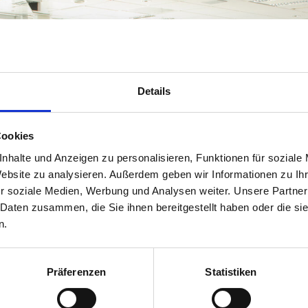
Direktor Dr. Karl-Heinz Dernoscheg, MBA langjährige Branchenm
al zeigte sich wie vielfältig und hoch-innovativ die Branche ist.
ik, Geologie, Innenarchitektur, Kulturtechnik- und Wasserwirtsch
ntereinander weiter zu vernetzen.
henden Fotos des diesjährigen Neujahrsempfangs der Fachgruppe 
Details
ungsteilnehmer:innen, Vertreter:innen aus Politik und Wirtschaf
Cookies
nhalte und Anzeigen zu personalisieren, Funktionen für soziale
Website zu analysieren. Außerdem geben wir Informationen zu I
r soziale Medien, Werbung und Analysen weiter. Unsere Partner
 Daten zusammen, die Sie ihnen bereitgestellt haben oder die s
n.
Präferenzen
Statistiken