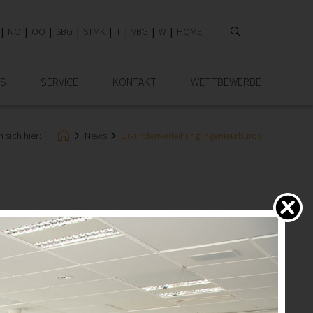
NÖ
OÖ
SBG
STMK
T
VBG
W
HOME
IS
SERVICE
KONTAKT
WETTBEWERBE
 sich hier:
News
Urkundenverleihung Ingenieurbüros
ige Selbstständigkeit zurückblicken. Am 12.05.2025 ehrte