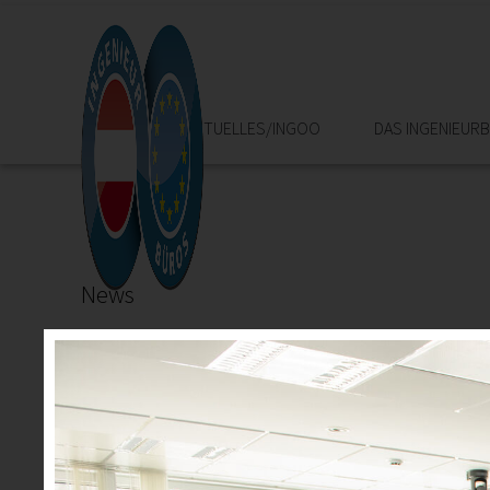
HOME
AKTUELLES/INGOO
DAS INGENIEUR
News
22.05.2025
Urkundenverleihung Ingenieurbüros
20, 25, 30 und sogar 40 Jahre im Ingenieurbüro und n
"Ich würde es wieder tun!", so lautet das Resümee unser