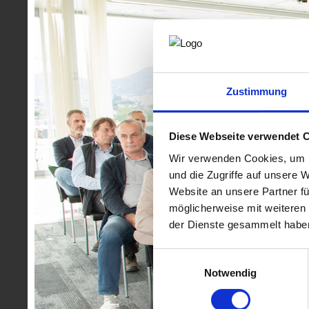
die Fachgruppe Ingenieurbüros gemeinsam mit dem WK-
Einsatz am Wirtschaftsstandort Steiermark. Wieder einm
Gelegenheit ihre Arbeit in den Bereichen Elektrotechn
Verkehrswesen den Anwesenden vorzustellen und sich u
Abgebildete Personen in der Galerie:
Auf den nachste
Zustimmung
gekennzeichnet - Branchenmitglieder sowie Veranstalt
Fotocredit: ©
www.lunatico.at
Diese Webseite verwendet 
Wir verwenden Cookies, um I
und die Zugriffe auf unsere 
Website an unsere Partner fü
möglicherweise mit weiteren
der Dienste gesammelt habe
Einwilligungsauswahl
Notwendig