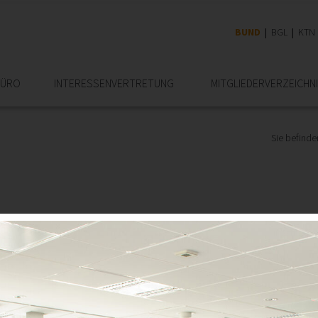
BUND
BGL
KTN
BÜRO
INTERESSEN­VERTRETUNG
MITGLIEDER­VERZEICHN
Sie befinden
och lange kein Ende in Sicht!
er Ingenieurbüros, wenn sie auf ihre 20-, 25-, 30- und gar 40-jähr