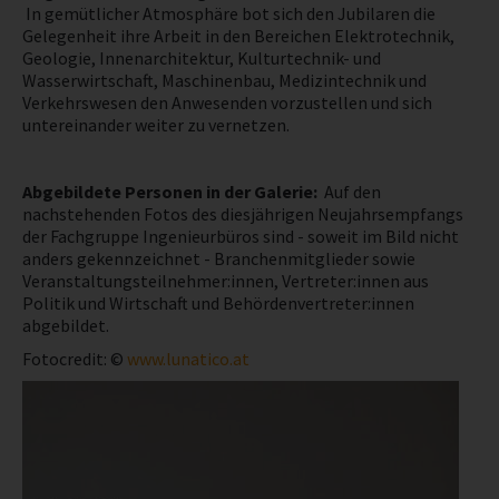
In gemütlicher Atmosphäre bot sich den Jubilaren die
Gelegenheit ihre Arbeit in den Bereichen Elektrotechnik,
NEWS
Geologie, Innenarchitektur, Kulturtechnik- und
Wasserwirtschaft, Maschinenbau, Medizintechnik und
Verkehrswesen den Anwesenden vorzustellen und sich
PRÜFING
untereinander weiter zu vernetzen.
WETTBEWERBE
Abgebildete Personen in der Galerie:
Auf den
nachstehenden Fotos des diesjährigen Neujahrsempfangs
KAMPAGNE
der Fachgruppe Ingenieurbüros sind - soweit im Bild nicht
anders gekennzeichnet - Branchenmitglieder sowie
Veranstaltungsteilnehmer:innen, Vertreter:innen aus
Politik und Wirtschaft und Behördenvertreter:innen
abgebildet.
Fotocredit: ©
www.lunatico.at