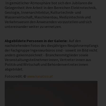
In gemütlicher Atmosphäre bot sich den Jubilaren die
Gelegenheit ihre Arbeit in den Bereichen Elektrotechnik,
NEWS
Geologie, Innenarchitektur, Kulturtechnik- und
Wasserwirtschaft, Maschinenbau, Medizintechnik und
Verkehrswesen den Anwesenden vorzustellen und sich
PRÜFING
untereinander weiter zu vernetzen.
WETTBEWERBE
Abgebildete Personen in der Galerie:
Auf den
nachstehenden Fotos des diesjährigen Neujahrsempfangs
KAMPAGNE
der Fachgruppe Ingenieurbüros sind - soweit im Bild nicht
anders gekennzeichnet - Branchenmitglieder sowie
Veranstaltungsteilnehmer:innen, Vertreter:innen aus
Politik und Wirtschaft und Behördenvertreter:innen
abgebildet.
Fotocredit: ©
www.lunatico.at