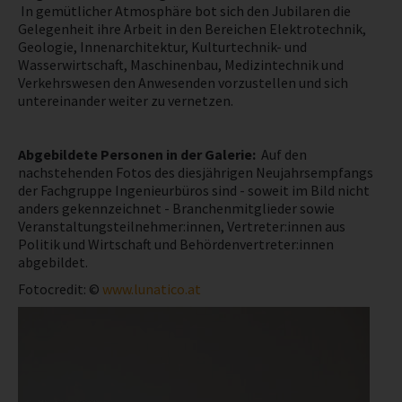
In gemütlicher Atmosphäre bot sich den Jubilaren die
Gelegenheit ihre Arbeit in den Bereichen Elektrotechnik,
NEWS
Geologie, Innenarchitektur, Kulturtechnik- und
Wasserwirtschaft, Maschinenbau, Medizintechnik und
Verkehrswesen den Anwesenden vorzustellen und sich
PRÜFING
untereinander weiter zu vernetzen.
WETTBEWERBE
Abgebildete Personen in der Galerie:
Auf den
nachstehenden Fotos des diesjährigen Neujahrsempfangs
KAMPAGNE
der Fachgruppe Ingenieurbüros sind - soweit im Bild nicht
anders gekennzeichnet - Branchenmitglieder sowie
Veranstaltungsteilnehmer:innen, Vertreter:innen aus
Politik und Wirtschaft und Behördenvertreter:innen
abgebildet.
Fotocredit: ©
www.lunatico.at