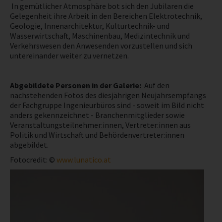
In gemütlicher Atmosphäre bot sich den Jubilaren die
Gelegenheit ihre Arbeit in den Bereichen Elektrotechnik,
NEWS
Geologie, Innenarchitektur, Kulturtechnik- und
Wasserwirtschaft, Maschinenbau, Medizintechnik und
Verkehrswesen den Anwesenden vorzustellen und sich
PRÜFING
untereinander weiter zu vernetzen.
WETTBEWERBE
Abgebildete Personen in der Galerie:
Auf den
nachstehenden Fotos des diesjährigen Neujahrsempfangs
KAMPAGNE
der Fachgruppe Ingenieurbüros sind - soweit im Bild nicht
anders gekennzeichnet - Branchenmitglieder sowie
Veranstaltungsteilnehmer:innen, Vertreter:innen aus
Politik und Wirtschaft und Behördenvertreter:innen
abgebildet.
Fotocredit: ©
www.lunatico.at