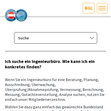
BGL
HOME
Bundesland auswählen
AKTUELLES/INGOO
Suche
Mitglieder­verzeichnis
DAS INGENIEURBÜRO
Suche
Ich suche ein Ingenieurbüro. Wie kann ich ein
INTERESSEN­VERTRETUNG
konkretes finden?
Eintragen/Ändern
MITGLIEDER­VERZEICHNIS
Wenn Sie ein Ingenieurbüro für eine Beratung, Planung,
Ausschreibung, Überwachung,
Überprüfung/Abnahmeprüfung, Vermessung, Berechnung,
SERVICE
Messung, Gutachtenerstellung, Analyse suchen, nutzen Sie
einfach unser Mitgliederverzeichnis.
KONTAKT
Wählen Sie dazu ganz einfach das gewünschte Bundesland