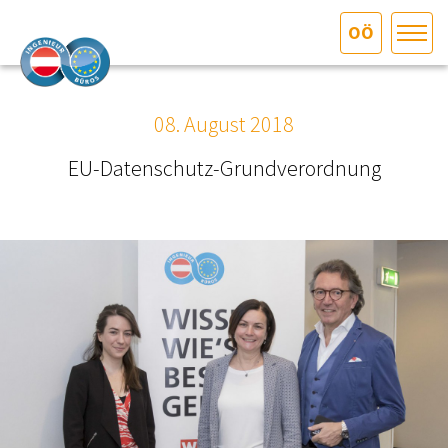
OÖ
HOME
Bundesland auswählen
08. August 2018
AKTUELLES/INGOO
EU-Datenschutz-Grundverordnung
DAS INGENIEURBÜRO
INTERESSEN­VERTRETUNG
MITGLIEDER­VERZEICHNIS
SERVICE
KONTAKT