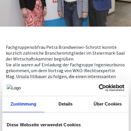
WKO.AT
Fachgruppenobfrau Petra Brandweiner-Schrott konnte
kürzlich zahlreiche Branchenmitglieder im Steiermark-Saal
der Wirtschaftskammer begrüßen.
Sie alle waren auf Einladung der Fachgruppe Ingenieurbüros
gekommen, um dem Vortrag von WKO-Rechtsexpertin
Mag. Ursula Illibauer zu folgen, die einen interessanten
Einblick in die neue EU-Datenschutz-Grundverordnung bot.
Die Präsentation, die beim Publikum sehr gut ankam und
auch mitgefilmt wurde, ist hier nun downloadbar.
Zustimmung
Details
Über Cookies
Der Vortrag:
DSGVO_Ingenieurbüros.pdf
(564 KB)
Diese Webseite verwendet Cookies