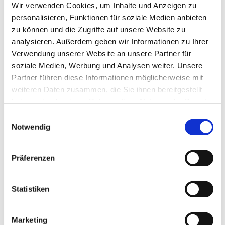
Das Video zur DSGVO-Infoveranstaltung am 9.4.2018:
Wir verwenden Cookies, um Inhalte und Anzeigen zu
https://wko.tv/video/9367
personalisieren, Funktionen für soziale Medien anbieten
zu können und die Zugriffe auf unsere Website zu
analysieren. Außerdem geben wir Informationen zu Ihrer
Verwendung unserer Website an unsere Partner für
soziale Medien, Werbung und Analysen weiter. Unsere
Partner führen diese Informationen möglicherweise mit
weiteren Daten zusammen, die Sie ihnen bereitgestellt
haben oder die sie im Rahmen Ihrer Nutzung der Dienste
gesammelt haben.
Einwilligungsauswahl
Notwendig
Präferenzen
Statistiken
Marketing