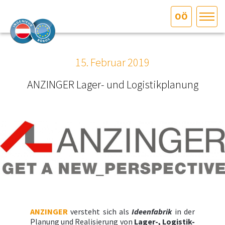
OÖ
HOME
Bundesland auswählen
15. Februar 2019
AKTUELLES/INGOO
ANZINGER Lager- und Logistikplanung
DAS INGENIEURBÜRO
INTERESSEN­VERTRETUNG
MITGLIEDER­VERZEICHNIS
SERVICE
ANZINGER
versteht sich als
Ideenfabrik
in der
KONTAKT
Planung und Realisierung von
L
ager-, Logistik-