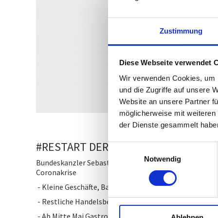
Zustimmung
Diese Webseite verwendet 
Wir verwenden Cookies, um I
und die Zugriffe auf unsere 
Website an unsere Partner fü
möglicherweise mit weiteren
der Dienste gesammelt habe
#RESTART DER #WIRTSCHAFT
Einwilligungsauswahl
Notwendig
Bundeskanzler Sebastian Kurz, Vizekanzler Werner Ko
Coronakrise
- Kleine Geschäfte, Bau- und Gartenmärkte eröffnen 
- Restliche Handelsbetriebe, EKZ-s und Frisöre komme
- Ab Mitte Mai Gastro und Dienstleister wie Massagen 
Ablehnen