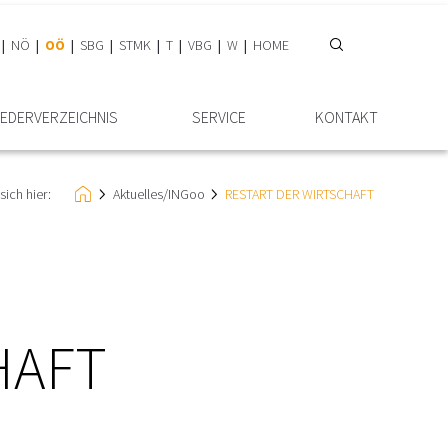
NÖ
OÖ
SBG
STMK
T
VBG
W
HOME
IEDER­VERZEICHNIS
SERVICE
KONTAKT
sich hier:
Aktuelles/INGoo
RESTART DER WIRTSCHAFT
HAFT