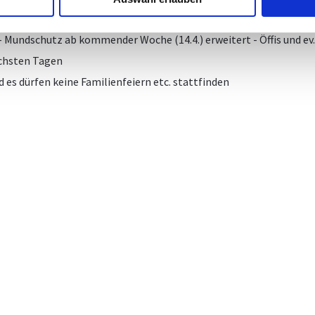
agt - next steps abhängig von der Entwicklung
 Mundschutz ab kommender Woche (14.4.) erweitert - Öffis und ev.
ächsten Tagen
 es dürfen keine Familienfeiern etc. stattfinden