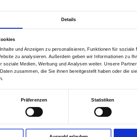
Details
Cookies
nhalte und Anzeigen zu personalisieren, Funktionen für soziale
Website zu analysieren. Außerdem geben wir Informationen zu I
r soziale Medien, Werbung und Analysen weiter. Unsere Partner
 Daten zusammen, die Sie ihnen bereitgestellt haben oder die s
n.
Präferenzen
Statistiken
gler, Gesundheitsminister Rudi Anschober und Innenminister Kar
wieder am 14.April - mit Mundschutz und Frequenzbeschränkungen
n ab 1.Mai
- abhängig von der Entwicklung
Auswahl erlauben