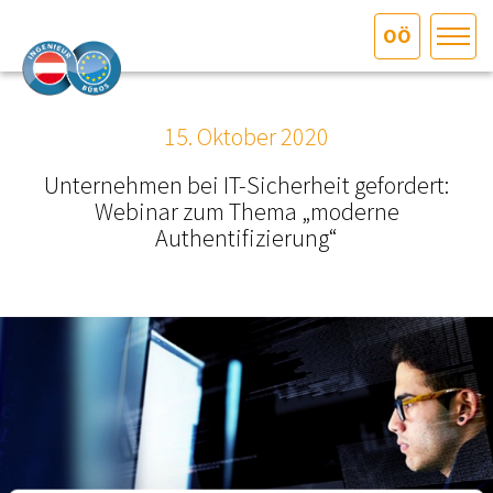
OÖ
HOME
Bundesland auswählen
15. Oktober 2020
AKTUELLES/INGOO
Unternehmen bei IT-Sicherheit gefordert:
Webinar zum Thema „moderne
DAS INGENIEURBÜRO
Authentifizierung“
INTERESSEN­VERTRETUNG
MITGLIEDER­VERZEICHNIS
SERVICE
KONTAKT