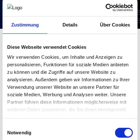
WKO.AT
Zustimmung
Details
Über Cookies
Diese Webseite verwendet Cookies
Home-Office und die verteilte Zusammenarbeit mit
Mitarbeitern und Geschäftspartnern fordert
Wir verwenden Cookies, um Inhalte und Anzeigen zu
Unternehmen beim Schutz der geschäftsrelevanten IT-
personalisieren, Funktionen für soziale Medien anbieten
Infrastruktur. Videokonferenzen, Chats, Smartphone-
zu können und die Zugriffe auf unsere Website zu
Apps und Firmenlaptops bieten attraktive
analysieren. Außerdem geben wir Informationen zu Ihrer
„Hintertüren“ für Hacker, Kriminelle oder
Verwendung unserer Website an unsere Partner für
Wirtschaftsspione.
soziale Medien, Werbung und Analysen weiter. Unsere
Gerade beim verteilten Arbeiten ist es nicht immer klar,
Partner führen diese Informationen möglicherweise mit
wer denn wirklich hinter der Identität steckt. Umso
weiteren Daten zusammen, die Sie ihnen bereitgestellt
größeres Augenmerk müssen Unternehmerinnen und
Unternehmer auf digitale Identitäten und moderne
haben oder die sie im Rahmen Ihrer Nutzung der Dienste
Authentifizierung legen. Nur so weiß man, mit wem man es
gesammelt haben.
Einwilligungsauswahl
zu tun hat.
Notwendig
Am 20. Oktober findet um 9 Uhr das nächste Webinar der