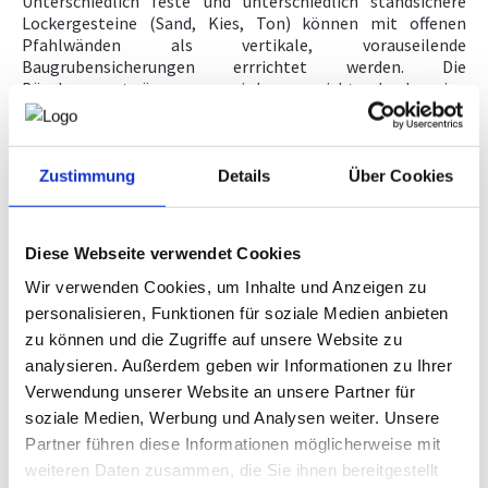
Unterschiedlich feste und unterschiedlich standsichere
Lockergesteine (Sand, Kies, Ton) können mit offenen
WKO.AT
Pfahlwänden als vertikale, vorauseilende
Baugrubensicherungen errrichtet werden. Die
Böschungsentwässerung wird so nicht durch eine
Versiegelung mit Spritzbeton behindert, der
Böschungsdruck nicht durch einen hydrostatischen Druck
verstärkt.
Zustimmung
Details
Über Cookies
Standsicherheitsnachweise mit der Software GEO5.
Ausführung Fa RUTTNIGG Bau GmbH, Roitham, Bauherr
Alban THACI, Architektur HINTERWIRTH Gmunden,
Bauausführung KIENINGER Bad Goisern, Geologie und
Diese Webseite verwendet Cookies
Geotechnik
geotraunkirchen
.
Wir verwenden Cookies, um Inhalte und Anzeigen zu
personalisieren, Funktionen für soziale Medien anbieten
zu können und die Zugriffe auf unsere Website zu
analysieren. Außerdem geben wir Informationen zu Ihrer
Verwendung unserer Website an unsere Partner für
soziale Medien, Werbung und Analysen weiter. Unsere
Partner führen diese Informationen möglicherweise mit
weiteren Daten zusammen, die Sie ihnen bereitgestellt