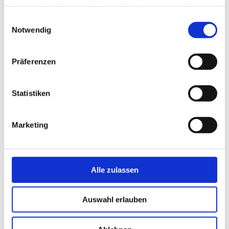
Peter Baumgartner
haben oder die sie im Rahmen Ihrer Nutzung der Dienste
gesammelt haben.
Einwilligungsauswahl
Notwendig
Präferenzen
Statistiken
Marketing
Alle zulassen
Auswahl erlauben