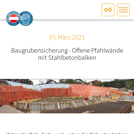
OÖ
HOME
Bundesland auswählen
05. März 2021
AKTUELLES/INGOO
Baugrubensicherung - Offene Pfahlwände
mit Stahlbetonbalken
DAS INGENIEURBÜRO
INTERESSEN­VERTRETUNG
MITGLIEDER­VERZEICHNIS
SERVICE
KONTAKT