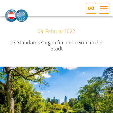
OÖ
HOME
Bundesland auswählen
09. Februar 2022
AKTUELLES/INGOO
23 Standards sorgen für mehr Grün in der
Stadt
DAS INGENIEURBÜRO
INTERESSEN­VERTRETUNG
MITGLIEDER­VERZEICHNIS
SERVICE
KONTAKT