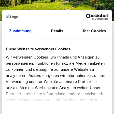
WKO.AT
Zustimmung
Details
Über Cookies
Standards für Gartengestaltung und Landschaftsbau
Diese Webseite verwendet Cookies
Im urbanen und dicht bebauten Gebiet tragen „grüne
Wir verwenden Cookies, um Inhalte und Anzeigen zu
Oasen“ wesentlich zur Erholung und zum Wohlbefinden der
Menschen bei. Daher hat Austrian Standards in der sechsten
personalisieren, Funktionen für soziale Medien anbieten
Auflage des Handbuchs „Normensammlung
zu können und die Zugriffe auf unsere Website zu
Gartengestaltung und Landschaftsbau“ insgesamt 23
analysieren. Außerdem geben wir Informationen zu Ihrer
Standards zusammengefasst und aktualisiert. Diesen
Verwendung unserer Website an unsere Partner für
Standards – neben den Fachkenntnissen der Gärtner:innen
soziale Medien, Werbung und Analysen weiter. Unsere
und Gestalter:innen – ist die Gestaltung und Pflege von
Plätzen, Parks sowie Gärten im städtischen Gebiet zu
Partner führen diese Informationen möglicherweise mit
verdanken.
weiteren Daten zusammen, die Sie ihnen bereitgestellt
haben oder die sie im Rahmen Ihrer Nutzung der Dienste
gesammelt haben.
Gebäudebegrünung: Die natürliche Klimaanlage
Einwilligungsauswahl