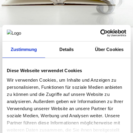
WKO.AT
Wer Projekte am
neuesten Stand der Technik und
Zustimmung
Details
Über Cookies
Wissenschaft
umsetzen will, kommt nicht am
Thema
ÖNORMEN
vorbei. Sie sind die
Basis
für die
tägliche
Arbeit
von Ingenieurbüros. Welche
rechtlichen
Folgen
bei Nicht-
Diese Webseite verwendet Cookies
Einhaltung von ÖNORMEN drohen, hängt vom konkreten
Sachverhalt ab; in der Regel ist man aber meist mit
Wir verwenden Cookies, um Inhalte und Anzeigen zu
Gewährleistungs- oder Schadenersatzpflichten
personalisieren, Funktionen für soziale Medien anbieten
konfrontiert.
zu können und die Zugriffe auf unsere Website zu
Geht es um Personenschäden, die auf einen fahrlässigen
Umgang des Ingenieurs mit technischen Normen
analysieren. Außerdem geben wir Informationen zu Ihrer
zurückzuführen sind, ist sogar eine strafrechtliche
Verwendung unserer Website an unsere Partner für
Verantwortlichkeit möglich.
soziale Medien, Werbung und Analysen weiter. Unsere
Partner führen diese Informationen möglicherweise mit
Mag. Lukas Andrieu, Partner bei der Anwaltskanzlei
weiteren Daten zusammen, die Sie ihnen bereitgestellt
Scherbaum Seebacher, wird in einem
Webinar
erläutern,