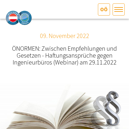
OÖ
HOME
Bundesland auswählen
09. November 2022
AKTUELLES/INGOO
ÖNORMEN: Zwischen Empfehlungen und
Gesetzen - Haftungsansprüche gegen
DAS INGENIEURBÜRO
Ingenieurbüros (Webinar) am 29.11.2022
INTERESSEN­VERTRETUNG
MITGLIEDER­VERZEICHNIS
SERVICE
KONTAKT