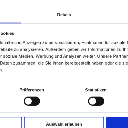
Details
Cookies
Das
Raiffeisen Ware Austria (RWA) Zentrall
nhalte und Anzeigen zu personalisieren, Funktionen für soziale
Österreich, Italien und Deutschland mit über 
Website zu analysieren. Außerdem geben wir Informationen zu I
Garten, Baustoffe, Energie sowie landwirtschaf
r soziale Medien, Werbung und Analysen weiter. Unsere Partner
tätigen.
 Daten zusammen, die Sie ihnen bereitgestellt haben oder die s
Die tägliche Herausforderung mit schwanken 
n.
bewogen ein
vollautomatisches
Kleinteilel
von 47.000 Behältern und etwa 500 lfm. Förder
„Mithilfe der ausgeklügelten
Roboter-Zulief
Präferenzen
Statistiken
Mitarbeitern pro Stunde kommissioniert werde
des RWA-Logistikstandortes Traun). Das entspr
gleichzeitiger Reduzierung der menschlichen F
enorme Steigerung der Produktivität bei der 
Staplerfahrten pro Jahr einspart.
Damit konnte RWA einen großen Schritt in di
Auswahl erlauben