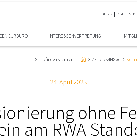
BUND
BGL
KTN
NGENIEURBÜRO
INTERESSEN­VERTRETUNG
MITGL
Sie befinden sich hier:
Aktuelles/INGoo
Kommi
24. April 2023
onierung ohne Feh
ein am RWA Stand