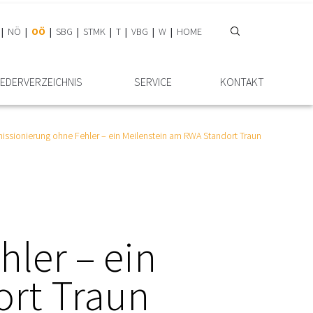
NÖ
OÖ
SBG
STMK
T
VBG
W
HOME
IEDER­VERZEICHNIS
SERVICE
KONTAKT
ssionierung ohne Fehler – ein Meilenstein am RWA Standort Traun
ler – ein
ort Traun