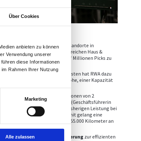
Über Cookies
ager
in Traun beliefert etwa 900 Standorte in
 Medien anbieten zu können
17.000 Artikel aus den Geschäftsbereichen Haus &
hrer Verwendung unserer
tlicher Fachbedarf. Dazu sind fünf Millionen Picks zu
 führen diese Informationen
ie im Rahmen Ihrer Nutzung
Auftragslasten und steigenden Kosten hat RWA dazu
ager
AKL auf 2.000 m² mit 14 m Höhe, einer Kapazität
technik zu errichten.
erung
können nun rund 500 Positionen von 2
Marketing
n“, berichtet Mag. Ingrid Peraus (Geschäftsführerin
eche einer Vervierfachung der bisherigen Leistung bei
ehlerquote auf de facto null. Damit gelang eine
Kommissionierung, die zusätzlich 55.000 Kilometer an
e
Digitalisierung
und
Automatisierung
zur effizienten
Alle zulassen