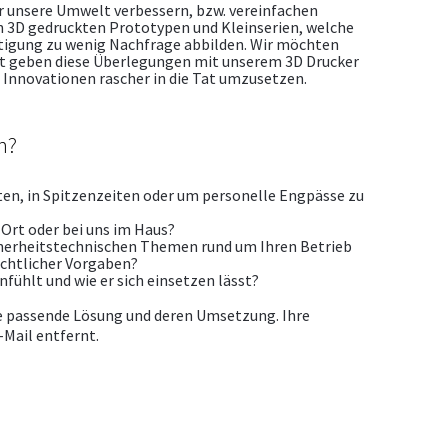
r unsere Umwelt verbessern, bzw. vereinfachen
n 3D gedruckten Prototypen und Kleinserien, welche
rtigung zu wenig Nachfrage abbilden. Wir möchten
t geben diese Überlegungen mit unserem 3D Drucker
d Innovationen rascher in die Tat umzusetzen.
n?
ten, in Spitzenzeiten oder um personelle Engpässe zu
 Ort oder bei uns im Haus?
cherheitstechnischen Themen rund um Ihren Betrieb
echtlicher Vorgaben?
anfühlt und wie er sich einsetzen lässt?
e passende Lösung und deren Umsetzung. Ihre
-Mail entfernt.