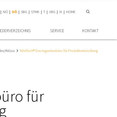
NÖ
OÖ
SBG
STMK
T
VBG
W
HOME
IEDER­VERZEICHNIS
SERVICE
KONTAKT
lles/INGoo
MAATech® Das Ingenieurbüro für Produktentwicklung
üro für
g