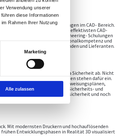
 Medien anbieten zu können
hrer Verwendung unserer
 führen diese Informationen
ie im Rahmen Ihrer Nutzung
arbeitern hocheffiziente Schulungen im CAD- Bereich.
den Technikern die neuesten und effektivsten CAD-
gängigsten CAD Programmen, Engineering- Schulungen
ngsprojekten, Schulungen in Personalkompetenz und
smethoden im Umgang mit Kunden und Lieferanten.
Marketing
 mit dem Wissen rund ums Thema Sicherheit ab. Nicht
rbeiter, sondern auch unsere Kunden stehen dafür ein.
ehungen, Ausarbeitung von Unterweisungsplänen,
er Arbeitsplätze, Erstellen der Sicherheits- und
Alle zulassen
chertes Portfolio für Baustellensicherheit und noch
smanagements.
Druck. Mit modernsten Druckern und hochauflösenden
frühen Entwicklungsphasen in Realität 3D visualisiert