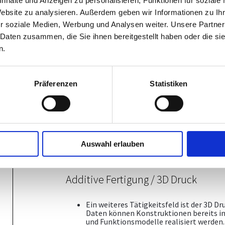
nhalte und Anzeigen zu personalisieren, Funktionen für soziale
Website zu analysieren. Außerdem geben wir Informationen zu I
Schulungen
r soziale Medien, Werbung und Analysen weiter. Unsere Partner
 Daten zusammen, die Sie ihnen bereitgestellt haben oder die s
Wir ermöglichen unseren Kunden und Mit
Durch unsere erfahrenen Trainer werden 
n.
Tools beigebracht. Ausbildung in den 
zu Fachthemen anhand von reellen Übu
Verhandlungsmethoden, Kommunikation
Präferenzen
Statistiken
Arbeitssicherheit
Wir runden unser technisches Know-how
nur wir wollen gesunde, motivierte Mita
Wir bieten unseren Kunden Betriebsbeg
Evaluierungsunterstützung verschiedenst
Auswahl erlauben
Gesundheitsschutzmappe, ein breit gefä
vieles mehr im Bereich des Sicherheit
Additive Fertigung / 3D Druck
Ein weiteres Tätigkeitsfeld ist der 3D 
Daten können Konstruktionen bereits in 
und Funktionsmodelle realisiert werden.