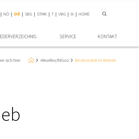
NÖ
OÖ
SBG
STMK
T
VBG
W
HOME
IEDER­VERZEICHNIS
SERVICE
KONTAKT
en sich hier:
Aktuelles/INGoo
Biodiversität im Betrieb
ieb