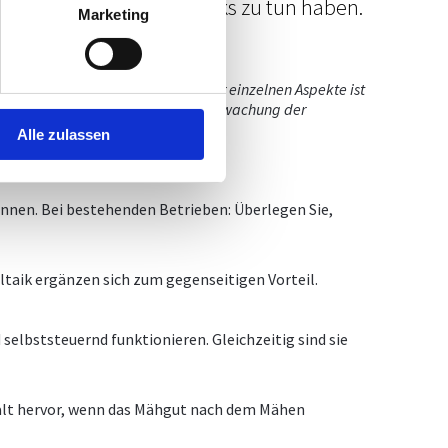
e eines Gewerbegrundstücks zu tun haben.
Marketing
 Nur durch eine exakte Abwägung der einzelnen Aspekte ist
hern deren Umsetzung durch die Überwachung der
Alle zulassen
önnen. Bei bestehenden Betrieben: Überlegen Sie,
taik ergänzen sich zum gegenseitigen Vorteil.
elbststeuernd funktionieren. Gleichzeitig sind sie
falt hervor, wenn das Mähgut nach dem Mähen