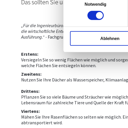
Das sollten Sie unbedingt wissen, wenn S
Notwendig
„Für die Ingenieurbüros ist die wirtschaftliche, technisc
die wirtschaftliche Entwicklung unseres Bundeslandes si
Ausführung.“ -
Fachgruppenobmann TR DI Dr. Rainer Ga
Ablehnen
Erstens:
Versiegeln Sie so wenig Flächen wie möglich und sorge
welche Flächen Sie entsiegeln können.
Zweitens:
Nutzen Sie Ihre Dächer als Wasserspeicher, Klimaanla
Drittens:
Pflanzen Sie so viele Bäume und Sträucher wie möglich
Lebensraum für zahlreiche Tiere und Quelle der Kraft 
Viertens:
Mähen Sie Ihre Rasenflächen so selten wie möglich. 
abtransportiert wird.