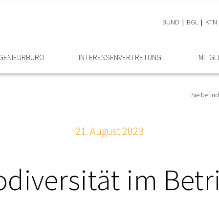
BUND
BGL
KTN
NGENIEURBÜRO
INTERESSEN­VERTRETUNG
MITGL
Sie befind
21. August 2023
odiversität im Betr