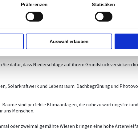
ie mit der Planung, der Gestaltung oder der Pfleg
Präferenzen
Statistiken
he und ökologische Gestaltung unserer Zukunft ein zentrales Anliegen.
nnvoll möglich. Wir Ingenieurbüros gestalten durch Planung und sic
gstädter
Auswahl erlauben
n Sie dafür, dass Niederschläge auf ihrem Grundstück versickern k
gen, Solarkraftwerk und Lebensraum. Dachbegrünung und Photovol
. Bäume sind perfekte Klimaanlagen, die nahezu wartungsfrei und s
für uns Menschen.
Einmal oder zweimal gemähte Wiesen bringen eine hohe Artenviel