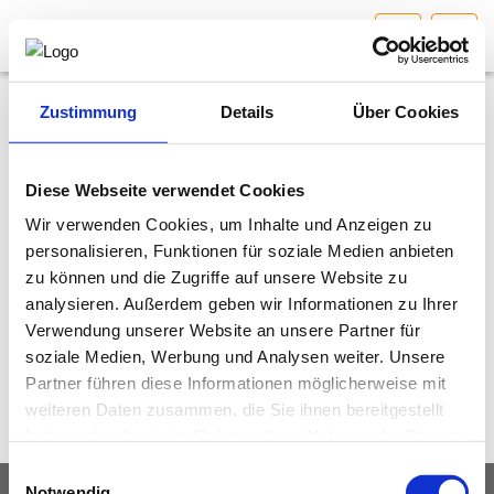
OÖ
HOME
Bundesland auswählen
Zustimmung
Details
Über Cookies
AKTUELLES/INGOO
Fachgruppenausschuss
Diese Webseite verwendet Cookies
Interessen­vertretung
Wir verwenden Cookies, um Inhalte und Anzeigen zu
DAS INGENIEURBÜRO
personalisieren, Funktionen für soziale Medien anbieten
Aufgaben
Funktionär:innen
zu können und die Zugriffe auf unsere Website zu
INTERESSEN­VERTRETUNG
Vorstand & Geschäftsstelle
analysieren. Außerdem geben wir Informationen zu Ihrer
Verwendung unserer Website an unsere Partner für
Fachgruppenausschuss
MITGLIEDER­VERZEICHNIS
soziale Medien, Werbung und Analysen weiter. Unsere
Kontakt
Partner führen diese Informationen möglicherweise mit
weiteren Daten zusammen, die Sie ihnen bereitgestellt
SERVICE
haben oder die sie im Rahmen Ihrer Nutzung der Dienste
gesammelt haben.
Einwilligungsauswahl
KONTAKT
Notwendig