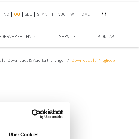
NÖ
OÖ
SBG
STMK
T
VBG
W
HOME
EDER­VERZEICHNIS
SERVICE
KONTAKT
 für Downloads & Veröffentlichungen
Downloads für Mitglieder
Über Cookies