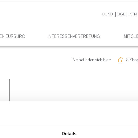
BUND
BGL
KTN
GENIEURBÜRO
INTERESSEN­VERTRETUNG
MITGLI
Sie befinden sich hier:
Shop
Details