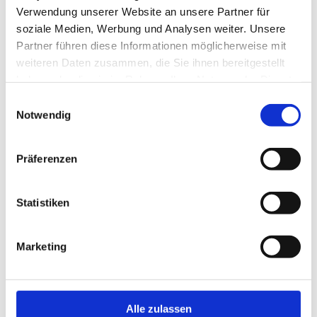
Verwendung unserer Website an unsere Partner für
NEWS
soziale Medien, Werbung und Analysen weiter. Unsere
Partner führen diese Informationen möglicherweise mit
weiteren Daten zusammen, die Sie ihnen bereitgestellt
Schützen Sie sich jetzt vor einem Blackout und sorgen
haben oder die sie im Rahmen Ihrer Nutzung der Dienste
Sie vor!
gesammelt haben.
Einwilligungsauswahl
Ob Privathäuser, Firmengebäude, Rechenzentren, Hotels, ...
Notwendig
Wir, das Team von Sapotec, stehen jederzeit zur Verfügung
und helfen Ihnen gerne bei der Vorsorge vor einem
Stromausfall!
Präferenzen
www.sapotec.at
Statistiken
Marketing
Alle zulassen