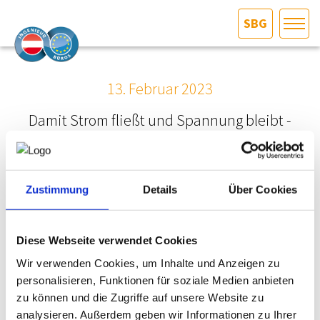
SBG
HOME
Bundesland auswählen
13. Februar 2023
AKTUELLES/INGOO
Damit Strom fließt und Spannung bleibt -
SAPOTEC
DAS INGENIEURBÜRO
INTERESSEN­VERTRETUNG
Zustimmung
Details
Über Cookies
MITGLIEDER­VERZEICHNIS
Diese Webseite verwendet Cookies
Wir verwenden Cookies, um Inhalte und Anzeigen zu
SERVICE
personalisieren, Funktionen für soziale Medien anbieten
zu können und die Zugriffe auf unsere Website zu
KONTAKT
analysieren. Außerdem geben wir Informationen zu Ihrer