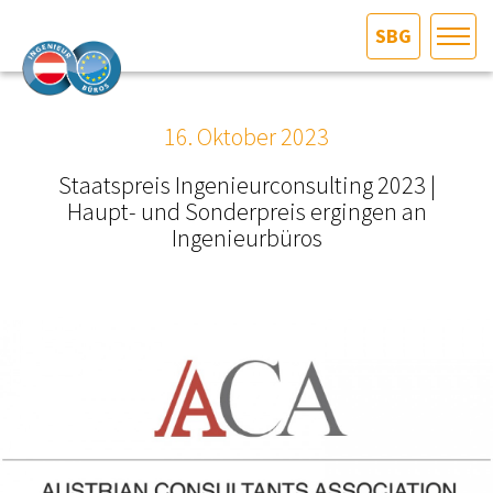
SBG
HOME
Bundesland auswählen
16. Oktober 2023
AKTUELLES/INGOO
Staatspreis Ingenieurconsulting 2023 |
Haupt- und Sonderpreis ergingen an
DAS INGENIEURBÜRO
Ingenieurbüros
INTERESSEN­VERTRETUNG
MITGLIEDER­VERZEICHNIS
SERVICE
KONTAKT