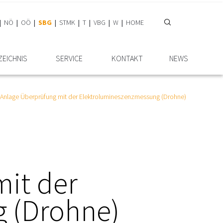
NÖ
OÖ
SBG
STMK
T
VBG
W
HOME
ZEICHNIS
SERVICE
KONTAKT
NEWS
Anlage Überprüfung mit der Elektrolumineszenzmessung (Drohne)
it der
 (Drohne)