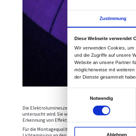
Zustimmung
Diese Webseite verwendet 
Wir verwenden Cookies, um I
und die Zugriffe auf unsere 
Website an unsere Partner fü
möglicherweise mit weiteren
der Dienste gesammelt habe
Einwilligungsauswahl
Notwendig
Die Elektrolumineszenzmessung (EL) ist eine Methode, 
untersucht wird. Sie wird in verschiedenen Anwendung
Erkennung von Effekten wie PID (potenzialinduzierte
Für die Montagequalität von Solaranlagen kann EL beis
Lichtemission an den betroffenen Stellen misst.
Ablehnen