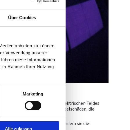
Über Cookies
 Medien anbieten zu können
hrer Verwendung unserer
 führen diese Informationen
ie im Rahmen Ihrer Nutzung
Marketing
truktur unter Einwirkung eines elektrischen Feldes
laranlagen, die Diagnose von Hagelschäden, die
ermographie gemacht wurden.
Verbindungen zu identifizieren, indem sie die
Alle zulassen