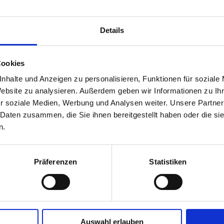
Details
Cookies
nhalte und Anzeigen zu personalisieren, Funktionen für soziale
Website zu analysieren. Außerdem geben wir Informationen zu I
r soziale Medien, Werbung und Analysen weiter. Unsere Partner
 Daten zusammen, die Sie ihnen bereitgestellt haben oder die s
n.
Präferenzen
Statistiken
bei der das Lichtemissionsverhalten eines Materials oder einer S
en eingesetzt, darunter die Bewertung der Montagequalität von So
 Degradation) und die Bestätigung von Diagnosen, die mit der Th
pielsweise verwendet werden, um defekte Zellen oder fehlerhafte 
Auswahl erlauben