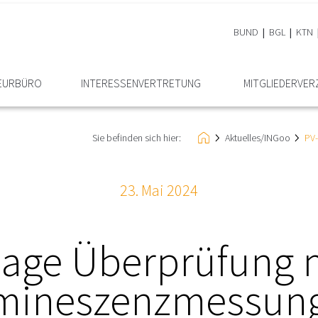
BUND
BGL
KTN
IEURBÜRO
INTERESSEN­VERTRETUNG
MITGLIEDER­VER
Sie befinden sich hier:
Aktuelles/INGoo
PV-
23. Mai 2024
lage Überprüfung m
umineszenzmessung