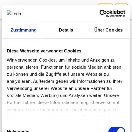
SBG
HOME
Bundesland auswählen
Zustimmung
Details
Über Cookies
News
AKTUELLES/INGOO
18.04.2022
Diese Webseite verwendet Cookies
ORF Beitrag - Beraten, Planen, Begutachten -
Wir verwenden Cookies, um Inhalte und Anzeigen zu
DAS INGENIEURBÜRO
Fachbereich Biologie
personalisieren, Funktionen für soziale Medien anbieten
zu können und die Zugriffe auf unsere Website zu
INTERESSEN­VERTRETUNG
analysieren. Außerdem geben wir Informationen zu Ihrer
Bitte
akzeptieren Sie Marketing-
Verwendung unserer Website an unsere Partner für
Cookies
, um dieses Video anzusehen.
MITGLIEDER­VERZEICHNIS
soziale Medien, Werbung und Analysen weiter. Unsere
Partner führen diese Informationen möglicherweise mit
weiteren Daten zusammen, die Sie ihnen bereitgestellt
SERVICE
haben oder die sie im Rahmen Ihrer Nutzung der Dienste
gesammelt haben.
Einwilligungsauswahl
KONTAKT
Notwendig