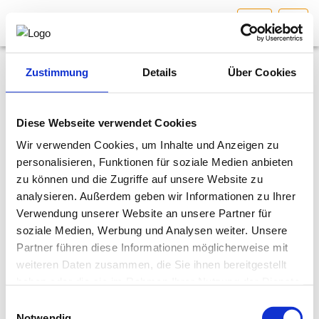
SBG
HOME
Bundesland auswählen
Zustimmung
Details
Über Cookies
News
AKTUELLES/INGOO
28.04.2022
Diese Webseite verwendet Cookies
ORF Beitrag - Beraten, Planen, Begutachten -
Wir verwenden Cookies, um Inhalte und Anzeigen zu
DAS INGENIEURBÜRO
Fachbereich Landschaftsplanung
personalisieren, Funktionen für soziale Medien anbieten
zu können und die Zugriffe auf unsere Website zu
INTERESSEN­VERTRETUNG
analysieren. Außerdem geben wir Informationen zu Ihrer
Bitte
akzeptieren Sie Marketing-
Verwendung unserer Website an unsere Partner für
Cookies
, um dieses Video anzusehen.
MITGLIEDER­VERZEICHNIS
soziale Medien, Werbung und Analysen weiter. Unsere
Partner führen diese Informationen möglicherweise mit
weiteren Daten zusammen, die Sie ihnen bereitgestellt
SERVICE
haben oder die sie im Rahmen Ihrer Nutzung der Dienste
gesammelt haben.
Einwilligungsauswahl
KONTAKT
Notwendig