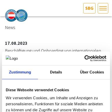
SBG
HOME
Bundesland auswählen
News
AKTUELLES/INGOO
17.08.2023
Beschäftigung und Onboarding von internationalen
DAS INGENIEURBÜRO
Arbeitskräften
INTERESSEN­VERTRETUNG
Das Carinthian International Center (CIC) und die Austrian
Zustimmung
Details
Über Cookies
Business Agency (ABA) laden Sie zu einem spannenden
Online-Vortrag ein, bei dem es um die Beschäftigung und
MITGLIEDER­VERZEICHNIS
das Onboarding von internationalen Arbeitskräften in den
regionalen Unternehmensstrukturen Kärntens geht.
Diese Webseite verwendet Cookies
SERVICE
Inhalte des Vortrages:
Wir verwenden Cookies, um Inhalte und Anzeigen zu
Recruiting von Arbeitskräften: Ausgewählte Best
personalisieren, Funktionen für soziale Medien anbieten
KONTAKT
Practice Beispiele aus KMUs in Österreich.
zu können und die Zugriffe auf unsere Website zu