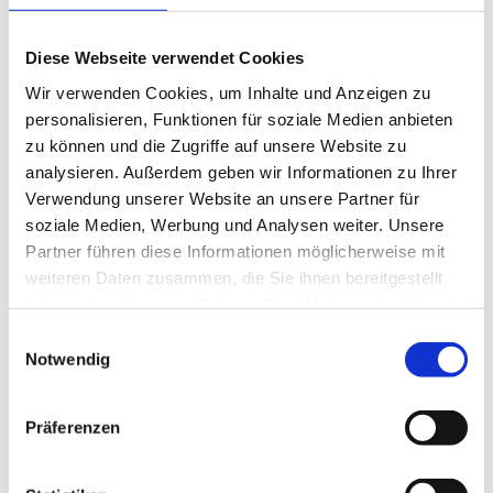
NEWS
Diese Webseite verwendet Cookies
Eine aktuelle Konjukturerhebung der KMU-Forschung
Austria zeigt: Unternehmen der Sparte Information und
Wir verwenden Cookies, um Inhalte und Anzeigen zu
Consulting (BSIC) der Wirtschaftskammer Österreich
personalisieren, Funktionen für soziale Medien anbieten
(WKÖ) entwickelten sich 2024 trotz Herausforderungen
zu können und die Zugriffe auf unsere Website zu
stabil. Der Umsatz stieg nominal um 5,3 % (real um 2,1 %),
analysieren. Außerdem geben wir Informationen zu Ihrer
und die Beschäftigtenzahl wuchs um 5,7 % auf 272.000. Für
2025 wird ein weiteres Wachstum erwartet.
Verwendung unserer Website an unsere Partner für
soziale Medien, Werbung und Analysen weiter. Unsere
Die Umfrage zeigt auch, dass Herausforderungen bleiben
bestehen - insbesondere hohe Steuern und Abgaben,
Partner führen diese Informationen möglicherweise mit
Bürokratie, schwache Kundennachfrage und
weiteren Daten zusammen, die Sie ihnen bereitgestellt
Fachkräftemangel.
haben oder die sie im Rahmen Ihrer Nutzung der Dienste
Zum kompletten Konjunkturbericht der Sparte IC >>
gesammelt haben.
Einwilligungsauswahl
Hier können Sie die komplette APA-Presseaussendung
Notwendig
lesen >>
Speziell die österreichischen Ingenieurbüros sind vom
Präferenzen
Fachkräftemangel betroffen (rund 56 %), setzen jedoch
verstärkt auf Nachhaltigkeit: 72 % erfassen