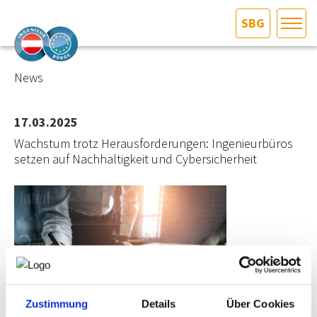
SBG
HOME
Bundesland auswählen
News
AKTUELLES/INGOO
17.03.2025
Wachstum trotz Herausforderungen: Ingenieurbüros
DAS INGENIEURBÜRO
setzen auf Nachhaltigkeit und Cybersicherheit
INTERESSEN­VERTRETUNG
MITGLIEDER­VERZEICHNIS
SERVICE
KONTAKT
Zustimmung
Details
Über Cookies