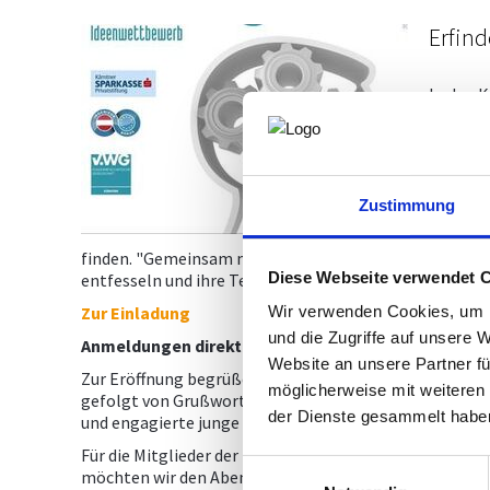
Erfin
In den 
unter Be
Kärnten
immoGal
Schüler
Zustimmung
fachlich
spannen
finden. "Gemeinsam mit der Kärntner Sparkasse möchten
Diese Webseite verwendet 
entfesseln und ihre Teamfähigkeit zu stärken", beto
Zur Einladung
Wir verwenden Cookies, um I
und die Zugriffe auf unsere 
Anmeldungen direkt an
eva.schuppe@wkk.or.at
Website an unsere Partner fü
Zur Eröffnung begrüßen Sie Vertreter:innen der Volksw
möglicherweise mit weiteren
gefolgt von Grußworten aus Politik, Wirtschaft und Bi
der Dienste gesammelt habe
und engagierte junge Talente.
Für die Mitglieder der Fachgruppe Ingenieurbüros ste
Einwilligungsauswahl
möchten wir den Abend in angenehmer Atmosphäre ve