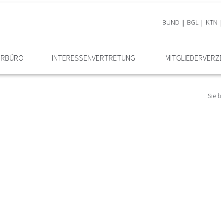
BUND
BGL
KTN
EURBÜRO
INTERESSEN­VERTRETUNG
MITGLIEDER­VERZ
Sie 