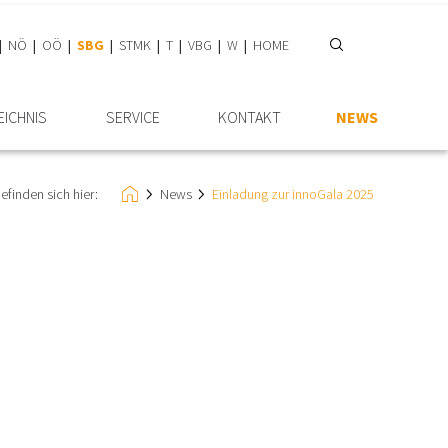
NÖ
OÖ
SBG
STMK
T
VBG
W
HOME
EICHNIS
SERVICE
KONTAKT
NEWS
befinden sich hier:
News
Einladung zur innoGala 2025