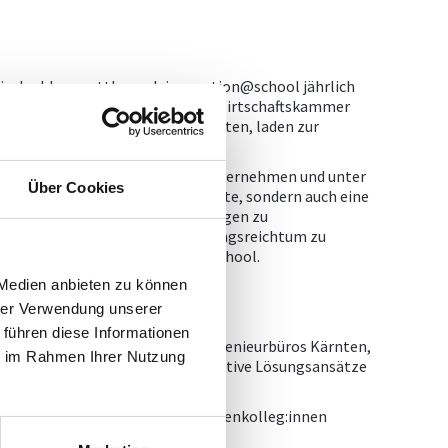
ie der Ideenwettbewerb innovation@school jährlich
ie Fachgruppe Ingenieurbüros der Wirtschaftskammer
e und der Bildungsdirektion Kärnten, laden zur
vation@school.
ktideen, die sie gemeinsam mit Unternehmen und unter
Über Cookies
ein Highlight für die jungen Talente, sondern auch eine
d potenzielle Fachkräfte von morgen zu
ät voll auszuleben, ihren Erfindungsreichtum zu
 Mitbegründer von innovation@school.
 Medien anbieten zu können
hrer Verwendung unserer
 führen diese Informationen
r Sparkasse und der Fachgruppe Ingenieurbüros Kärnten,
ie im Rahmen Ihrer Nutzung
tiert. Seien Sie gespannt auf kreative Lösungsansätze
Fachgruppenausschusses und Branchenkolleg:innen