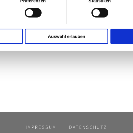
Präferenzen
Statistiken
olgsfaktor" würdigt Josef Ortner, Geschäftsführer der Ortner Re
olg. Abschließend findet die feierliche Prämierung der Gewinnerpr
Auswahl erlauben
IMPRESSUM
DATENSCHUTZ