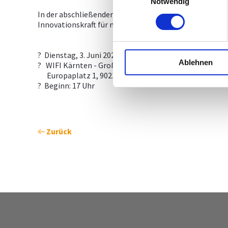
Notwendig
In der abschließenden Festrede "Innovationen als Erf
Innovationskraft für nachhaltigen wirtschaftlichen Erf
? Dienstag, 3. Juni 2025
Ablehnen
? WIFI Kärnten - Großer Saal
Europaplatz 1, 9021 Klagenfurt am Wörthersee
? Beginn: 17 Uhr
Zurück