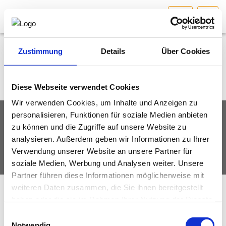
SBG
HOME
Bundesland auswählen
Zustimmung
Details
Über Cookies
AKTUELLES/INGOO
Diese Webseite verwendet Cookies
Wir verwenden Cookies, um Inhalte und Anzeigen zu
DAS INGENIEURBÜRO
personalisieren, Funktionen für soziale Medien anbieten
IMPRESSUM
DATENSCHUTZ
zu können und die Zugriffe auf unsere Website zu
INTERESSEN­VERTRETUNG
analysieren. Außerdem geben wir Informationen zu Ihrer
© Fachverband Ingenieurbüros Österreich
Verwendung unserer Website an unsere Partner für
MITGLIEDER­VERZEICHNIS
soziale Medien, Werbung und Analysen weiter. Unsere
Partner führen diese Informationen möglicherweise mit
weiteren Daten zusammen, die Sie ihnen bereitgestellt
SERVICE
haben oder die sie im Rahmen Ihrer Nutzung der Dienste
gesammelt haben.
Einwilligungsauswahl
KONTAKT
Notwendig