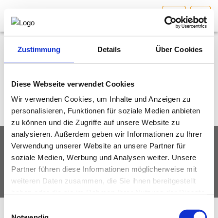
SBG
HOME
Bundesland auswählen
Zustimmung
Details
Über Cookies
Keine Einträge gefunden
Informationen zu interessanten Veranstaltungen und
mehr finden Sie unter Aktuelles
AKTUELLES/INGOO
Diese Webseite verwendet Cookies
Wir verwenden Cookies, um Inhalte und Anzeigen zu
DAS INGENIEURBÜRO
personalisieren, Funktionen für soziale Medien anbieten
zu können und die Zugriffe auf unsere Website zu
INTERESSEN­VERTRETUNG
analysieren. Außerdem geben wir Informationen zu Ihrer
IMPRESSUM
DATENSCHUTZ
Verwendung unserer Website an unsere Partner für
MITGLIEDER­VERZEICHNIS
soziale Medien, Werbung und Analysen weiter. Unsere
© Fachverband Ingenieurbüros Österreich
Partner führen diese Informationen möglicherweise mit
weiteren Daten zusammen, die Sie ihnen bereitgestellt
SERVICE
haben oder die sie im Rahmen Ihrer Nutzung der Dienste
gesammelt haben.
Einwilligungsauswahl
KONTAKT
Notwendig