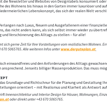
it die Newsletter und Websites von Designlabels konsumiert oder 
he des Wohnens bis hinaus in den Garten immer luxuriöser und au
iedermeierlichen Lebenskonzept, das sich der realen Welt verschli
e Verlangen nach Luxus, Neuem und Ausgefallenem einer finanzielle
, das nicht anders kann, als sich selbst immer wieder zu übertref
g und Verschönerung des Alltags zu stellen – für alle!
sich gerne Zeit für Ihre Vorstellungen vom realistischen Wohnen. Er
 670 5065765. Alle weiteren Infos unter
www.derguteplan.at
isch einwandfreies und den Anforderungen des Alltags gewachsene
ch ansprechend. Jenseits billiger Massenproduktion. Das muss mögl
ZEPT
as Grundlage und Richtschnur für die Planung und Gestaltung Ihr
tellungen orientiert – mit Realismus und Klarheit als Antwort auf
irft Innenarchitektur und Interior Design für Häuser, Wohnungen, Einz
an.at
oder direkt unter +43 670 5065765.