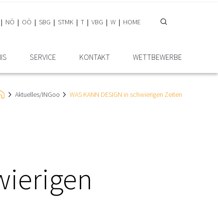
NÖ
OÖ
SBG
STMK
T
VBG
W
HOME
IS
SERVICE
KONTAKT
WETTBEWERBE
Aktuelles/INGoo
WAS KANN DESIGN in schwierigen Zeiten
ierigen