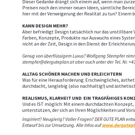
Dieser Gedanke drängt sich einem auf, wenn man zurze
Preisen noch den immer neuen Ideen, sämtliche Bereic
hier mit der Verweigerung der Realität zu tun? Einem b
KANN DESIGN MEHR?
Aber befriedigt Design tatsächlich nur das unstillbar
Farben, Konzepte, Produkte nur Auswuchs eines Systems
nicht an der Zeit, Design in den Dienst der Erleichterun
Genug von überflüssigem Luxus? Wolfgang Stempfer nimmt 
stempfer@derguteplan.at aber auch unter der Tel. Nr. +43
ALLTAG SCHÖNER MACHEN UND ERLEICHTERN
Was für eine Herausforderung: Erschwingliches, ästhet
durchdacht, langlebig (also nachhaltig!) und ästhetis
REALISMUS, KLARHEIT UND EIN TRAGFÄHIGES KON
Und es IST möglich: Mit einem durchdachten Konzept, d
unterstützen, der sich an Ihren Möglichkeiten und Vors
Inspiriert? Neugierig? Voller Fragen? DER GUTE PLAN entw
Entwurf bis zur Umsetzung. Alle Infos auf
www.dergutepl