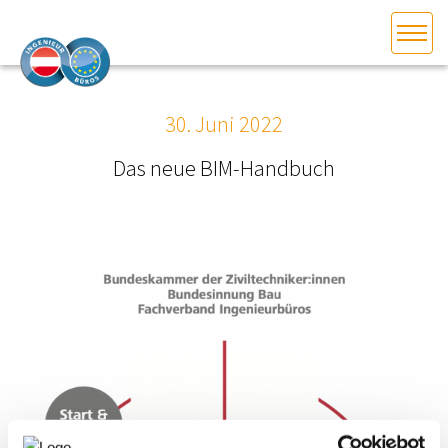
HOME
Bundesland auswählen
30. Juni 2022
AKTUELLES/INGOO
Das neue BIM-Handbuch
DAS INGENIEURBÜRO
INTERESSEN­VERTRETUNG
MITGLIEDER­VERZEICHNIS
SERVICE
KONTAKT