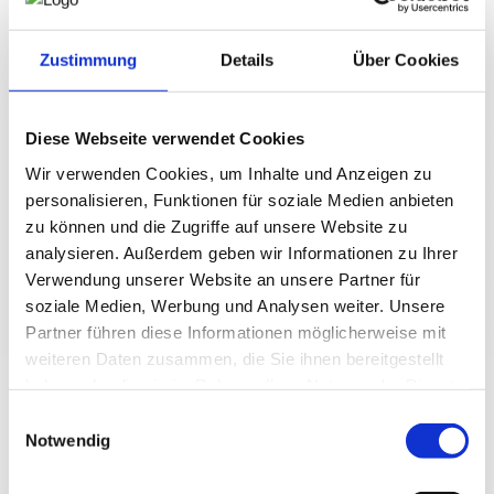
NEWS
Zustimmung
Details
Über Cookies
PRÜFING
Diese Webseite verwendet Cookies
WETTBEWERBE
Wir verwenden Cookies, um Inhalte und Anzeigen zu
personalisieren, Funktionen für soziale Medien anbieten
KAMPAGNE
zu können und die Zugriffe auf unsere Website zu
analysieren. Außerdem geben wir Informationen zu Ihrer
Verwendung unserer Website an unsere Partner für
soziale Medien, Werbung und Analysen weiter. Unsere
Partner führen diese Informationen möglicherweise mit
weiteren Daten zusammen, die Sie ihnen bereitgestellt
haben oder die sie im Rahmen Ihrer Nutzung der Dienste
gesammelt haben.
Einwilligungsauswahl
https://www.bimhandbuch.at/
(Hier der kostenlose
Notwendig
Download-Link)
Das
neue BIM-Handbuch 2022
wird am Donnerstag, den 29.