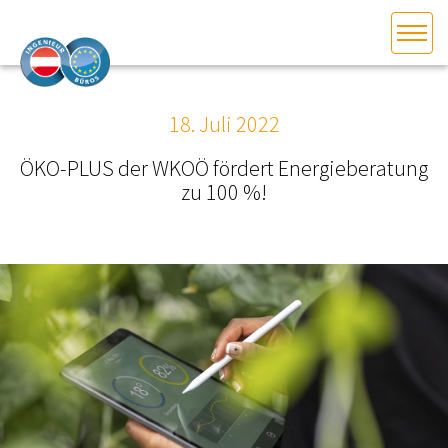
HOME
Bundesland auswählen
18. Juli 2022
AKTUELLES/INGOO
ÖKO-PLUS der WKOÖ fördert Energieberatung
zu 100 %!
DAS INGENIEURBÜRO
INTERESSEN­VERTRETUNG
MITGLIEDER­VERZEICHNIS
SERVICE
KONTAKT