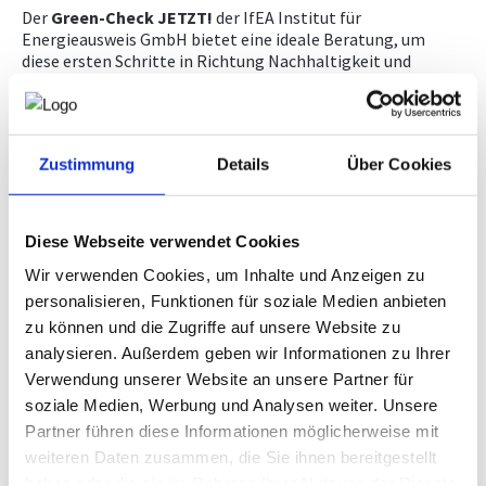
Der
Green-Check JETZT!
der IfEA Institut für
Energieausweis GmbH bietet eine ideale Beratung, um
diese ersten Schritte in Richtung Nachhaltigkeit und
Energieeffizienz so einfach wie möglich im Unternehmen
zu gestalten.
Die Energie-Erstberatung Green-Check JETZT! der IfEA
Institut für Energieausweis GmbH richtet sich an kleine und
Zustimmung
Details
Über Cookies
mittlere Unternehmen mit Sitz in Oberösterreich. Mit dem
Förderprogramm ÖKO-PLUS der WKOÖ wird aktuell diese
Energieberatung im Ausmaß von 100 % gefördert.
Diese Webseite verwendet Cookies
Der
Green-Check JETZT!
zielt darauf ab, den
energetischen Ist-Zustand (Energieverbrauch,
Wir verwenden Cookies, um Inhalte und Anzeigen zu
Energiekosten, CO2-Emissionen und Energieverbrauchs-
personalisieren, Funktionen für soziale Medien anbieten
Entwicklung) zu erheben und erste Einsparpotentiale
zu können und die Zugriffe auf unsere Website zu
innerhalb einer Vorort-Beratung und Vorort-Begehung zu
identifizieren. Abschließend erhält das Unternehmen einen
analysieren. Außerdem geben wir Informationen zu Ihrer
schriftlichen Status-Quo-Bericht. Innerhalb eines Online-
Verwendung unserer Website an unsere Partner für
Abschlussgesprächs werden die wichtigsten Erkenntnisse
soziale Medien, Werbung und Analysen weiter. Unsere
sowie die aufgespürten Potentiale besprochen und ein
Partner führen diese Informationen möglicherweise mit
Ausblick für weitere Schritte in Richtung nachhaltiger
weiteren Daten zusammen, die Sie ihnen bereitgestellt
Energiezukunft gegeben.
haben oder die sie im Rahmen Ihrer Nutzung der Dienste