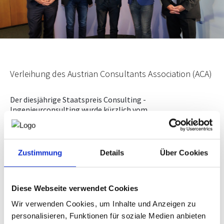
NEWS
PRÜFING
Verleihung des Austrian Consultants Association (ACA)
WETTBEWERBE
Der diesjährige Staatspreis Consulting -
KAMPAGNE
Ingenieurconsulting wurde kürzlich vom
Bundesministerium für Digitalisierung und
Wirtschaftsstandort gemeinsam mit der Austrian
Consultants Association (ACA) verliehen. Neben dem
Staatspreis wurden fünf Einreichungen mit einer
Zustimmung
Details
Über Cookies
„Nominierung für den Staatspreis“ ausgezeichnet.
Der Staatspreis Consulting - Ingenieurconsulting ging an
die
PJ Messtechnik GmbH
, Graz für das Projekt "Effiziente
Diese Webseite verwendet Cookies
Instandhaltung von Schienen-Infrastruktur mittels
Wir verwenden Cookies, um Inhalte und Anzeigen zu
mobiler Messtechnik“.
personalisieren, Funktionen für soziale Medien anbieten
Auch ausgezeichnet wurde heuer das Salzburger