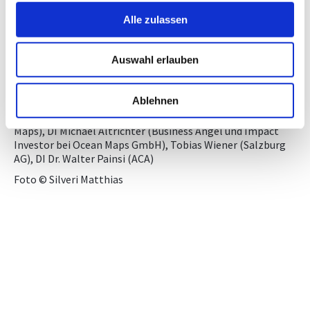
Sicherheit oder ein großes Kosteneinsparungspotential
sahen“, so Dr. Nemetz.
Alle zulassen
Die „Digital Twins“ von wichtigster Infrastruktur helfen bei
Neuerrichtung sowie Servicierung bestehender Anlagen und
Auswahl erlauben
sorgen für einen reibungslosen Baufortschritt und/oder
Anlagenbetrieb.
Ablehnen
Im Bild v.l.n.r. Sektionschef Mag. Georg Konetzky (BMDW),
DI Dr. techn. Thomas Nemetz , (Geschäftsführer Ocean
Maps), DI Michael Altrichter (Business Angel und Impact
Investor bei Ocean Maps GmbH), Tobias Wiener (Salzburg
AG), DI Dr. Walter Painsi (ACA)
Foto © Silveri Matthias