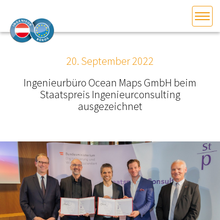
HOME
Bundesland auswählen
20. September 2022
AKTUELLES/INGOO
Ingenieurbüro Ocean Maps GmbH beim
Staatspreis Ingenieurconsulting
DAS INGENIEURBÜRO
ausgezeichnet
INTERESSEN­VERTRETUNG
MITGLIEDER­VERZEICHNIS
SERVICE
KONTAKT