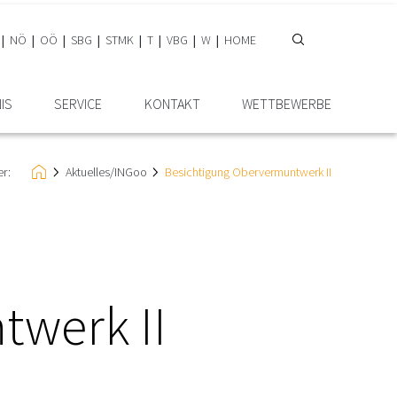
NÖ
OÖ
SBG
STMK
T
VBG
W
HOME
IS
SERVICE
KONTAKT
WETTBEWERBE
er:
Aktuelles/INGoo
Besichtigung Obervermuntwerk II
twerk II