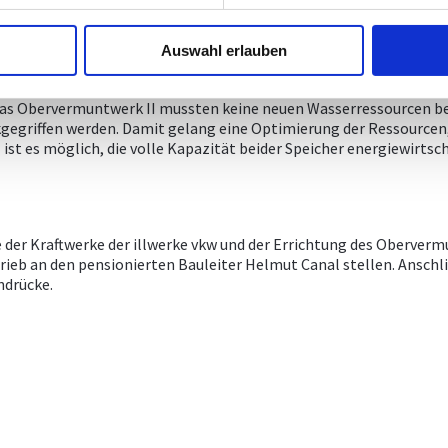
Auswahl erlauben
tzt als Lieferant für Spitzen- und Regelenergie die Erfolgsges
r das Obervermuntwerk II mussten keine neuen Wasserressourcen b
ckgegriffen werden. Damit gelang eine Optimierung der Ressourc
t es möglich, die volle Kapazität beider Speicher energiewirtsch
 der Kraftwerke der illwerke vkw und der Errichtung des Oberver
ieb an den pensionierten Bauleiter Helmut Canal stellen. Anschl
indrücke.