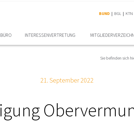
BUND
BGL
KTN
RBÜRO
INTERESSEN­VERTRETUNG
MITGLIEDER­VERZEICHN
Sie befinden sich hi
21. September 2022
igung Obervermun