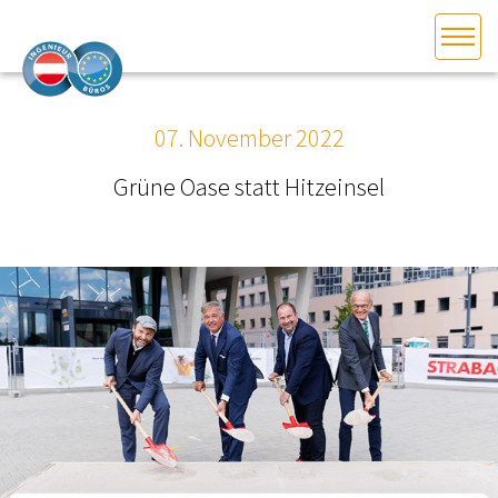
HOME
Bundesland auswählen
07. November 2022
AKTUELLES/INGOO
Grüne Oase statt Hitzeinsel
DAS INGENIEURBÜRO
INTERESSEN­VERTRETUNG
MITGLIEDER­VERZEICHNIS
SERVICE
KONTAKT