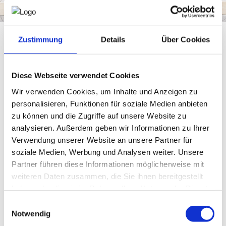
NEWS
Zustimmung
Details
Über Cookies
PRÜFING
v.l.n.r.: Daniel Zimmermann, Architektenbüro 3:0
Landschaftsarchitektur, Präsident Walter Ruck,
WETTBEWERBE
Diese Webseite verwendet Cookies
Bezirksvorsteher Alexander Nikolai, KommR RomanWeigl
© Florian Wieser
Wir verwenden Cookies, um Inhalte und Anzeigen zu
KAMPAGNE
personalisieren, Funktionen für soziale Medien anbieten
Bis Ende des Jahres wird der Platz
zu können und die Zugriffe auf unsere Website zu
vor der dem Gebäude der
analysieren. Außerdem geben wir Informationen zu Ihrer
Wirtschaftskammer Wien
Verwendung unserer Website an unsere Partner für
neugestaltet, begrünt und klimafit
soziale Medien, Werbung und Analysen weiter. Unsere
gemacht.
Partner führen diese Informationen möglicherweise mit
weiteren Daten zusammen, die Sie ihnen bereitgestellt
Am 22.09.2022 erfolgte der
Spatenstich
am
Vorplatz des
haben oder die sie im Rahmen Ihrer Nutzung der Dienste
Hauses der Wiener Wirtschaft
mit Präsident Walter Ruck,
gesammelt haben.
Einwilligungsauswahl
Bezirksvorsteher Alexander Nikolai, Fachgruppenobmann
Notwendig
KommR Ing. Roman Weigl und Daniel Zimmermann,