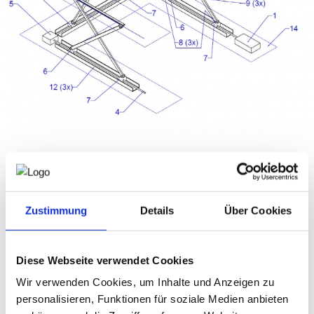
NEWS
PRÜFING
WETTBEWERBE
KAMPAGNE
Die
patentierte
Vorrichtung
löst die Nachteile eines
konventionellen Schärenhubtisches dadurch, dass
Zustimmung
Details
Über Cookies
der Raum unter der beweglichen Arbeitsfläche frei
bleibt
der Schwergewichtspunkt ist horizontal
unveränderlich
Diese Webseite verwendet Cookies
der Antrieb erfolgt an einem Punkt
Wir verwenden Cookies, um Inhalte und Anzeigen zu
Die Vorrichtung eignet sich für
spezielle
Hubbewegungen
,
personalisieren, Funktionen für soziale Medien anbieten
die präzise und ohne Schwergewichtsverlagerung