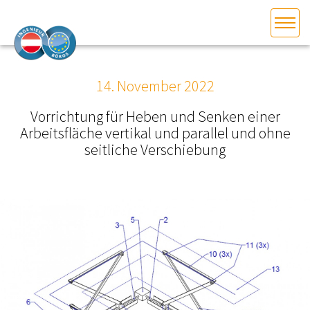
HOME
Bundesland auswählen
14. November 2022
AKTUELLES/INGOO
Vorrichtung für Heben und Senken einer
Arbeitsfläche vertikal und parallel und ohne
DAS INGENIEURBÜRO
seitliche Verschiebung
INTERESSEN­VERTRETUNG
MITGLIEDER­VERZEICHNIS
SERVICE
KONTAKT