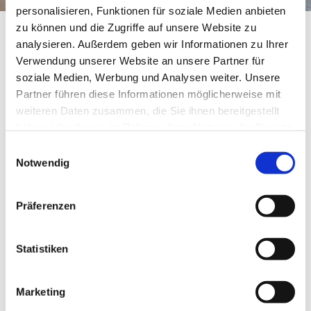
personalisieren, Funktionen für soziale Medien anbieten
NEWS
zu können und die Zugriffe auf unsere Website zu
analysieren. Außerdem geben wir Informationen zu Ihrer
Wellness minimalistisch im Privatbereich eingeplant,
Verwendung unserer Website an unsere Partner für
PRÜFING
Wohlfühloase für zu Hause!
soziale Medien, Werbung und Analysen weiter. Unsere
Naturmaterialien und eine perfekte Inszenierung des
Partner führen diese Informationen möglicherweise mit
WETTBEWERBE
Wellnessbereiches mit Sauna und Infrarot auf kleinstem
weiteren Daten zusammen, die Sie ihnen bereitgestellt
Raum, eingebunden im Wohnraum. Es handelt sich hier um
haben oder die sie im Rahmen Ihrer Nutzung der Dienste
eine private Altbausanierung.
KAMPAGNE
gesammelt haben.
Einwilligungsauswahl
Bei diesem Einfamilienhaus durften wir folgende
Notwendig
Leistungen erledigen:
detaillierte Möbelplanung
Farb und Materialkonzet
Präferenzen
Fliesenverlegeplanung
Beleuchtungskonzept und Planung
Ausschreibung und Mitwirkung bei der Vergabe
Statistiken
PRAKTISCH ZUM WOHLFÜHLEN
www.ingsteiner.at
.
office@ingsteiner.at
Marketing