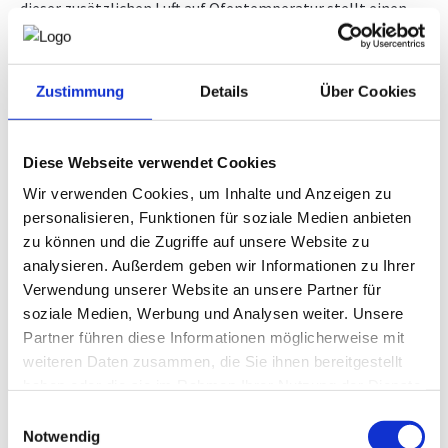
dieser zusätzlichen Luft auf Ofentemperatur stellt einen
energetischen Nachteil dar, da im Ofenraum an sich
ausreichend Luft für den chemischen Umsatz des Erdgases
durch entsprechende Ventilatoren zur Verfügung gestellt
wird.
Zustimmung
Details
Über Cookies
Zukünftige Brennertechnologie: Mehr Effizienz und
Diese Webseite verwendet Cookies
Umweltschutz in der Ziegelherstellung
Wir verwenden Cookies, um Inhalte und Anzeigen zu
personalisieren, Funktionen für soziale Medien anbieten
Die beim Ziegelbrand ebenfalls eingesetzten
Reingasbrenner vermeiden zwar diesen Nachteil, können
zu können und die Zugriffe auf unsere Website zu
jedoch die Anforderungen an Umwälzwirkung und
analysieren. Außerdem geben wir Informationen zu Ihrer
Flammenstabilität nicht erfüllen. Der entwickelte und
Verwendung unserer Website an unsere Partner für
bereits patentierte TOREtech-Brenner vereint die Vorteile
soziale Medien, Werbung und Analysen weiter. Unsere
des Reingasbrenners (keine zusätzliche Lufteinbringung)
Partner führen diese Informationen möglicherweise mit
mit hohen Brenngasgeschwindigkeiten und damit guter
Flammenstabilität und Umwälzwirkung. Das Projektteam
weiteren Daten zusammen, die Sie ihnen bereitgestellt
unter der Leitung der Wienerberger AG erwartet, dass die
haben oder die sie im Rahmen Ihrer Nutzung der Dienste
Gasbrenner-Neuentwicklung eine um mindestens 10 %
gesammelt haben.
Einwilligungsauswahl
höhere thermische Effizienz aufweist und damit der
Notwendig
Gasverbrauch und der CO₂-Ausstoß der Ziegelöfen