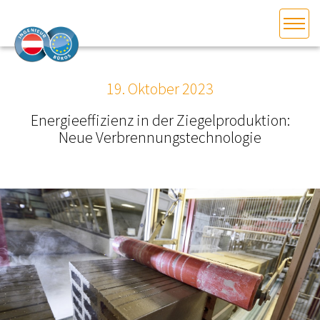
HOME
Bundesland auswählen
19. Oktober 2023
AKTUELLES/INGOO
Energieeffizienz in der Ziegelproduktion:
Neue Verbrennungstechnologie
DAS INGENIEURBÜRO
INTERESSEN­VERTRETUNG
MITGLIEDER­VERZEICHNIS
SERVICE
KONTAKT